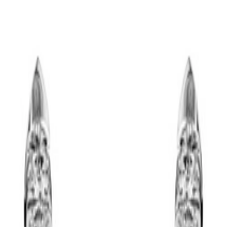
ned horloges
 Certified Pre-Owned merken
ique Rotterdam
ique
Panerai Boutique
TAG Heuer Boutique
Vacheron Constantin Bouti
fied Pre-Owned Boutique
Juweliershuis Rotterdam
aastricht
Juweliershuis Maastricht