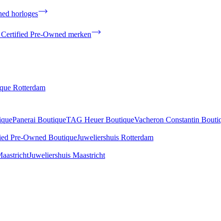
ned horloges
 Certified Pre-Owned merken
ique Rotterdam
ique
Panerai Boutique
TAG Heuer Boutique
Vacheron Constantin Bouti
fied Pre-Owned Boutique
Juweliershuis Rotterdam
aastricht
Juweliershuis Maastricht