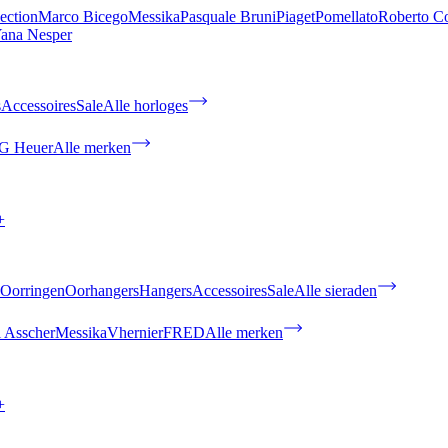
ection
Marco Bicego
Messika
Pasquale Bruni
Piaget
Pomellato
Roberto C
ana Nesper
s
Accessoires
Sale
Alle horloges
G Heuer
Alle merken
+
Oorringen
Oorhangers
Hangers
Accessoires
Sale
Alle sieraden
 Asscher
Messika
Vhernier
FRED
Alle merken
+