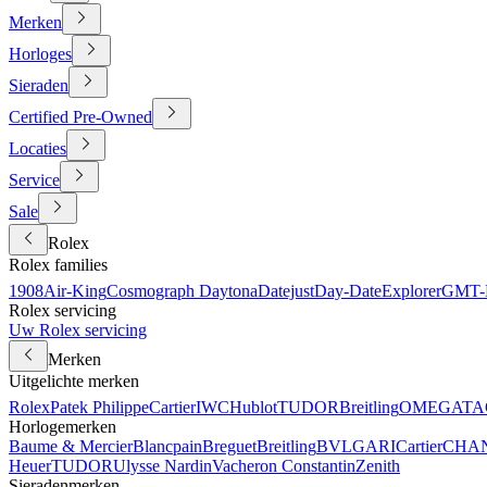
Merken
Horloges
Sieraden
Certified Pre-Owned
Locaties
Service
Sale
Rolex
Rolex families
1908
Air-King
Cosmograph Daytona
Datejust
Day-Date
Explorer
GMT-M
Rolex servicing
Uw Rolex servicing
Merken
Uitgelichte merken
Rolex
Patek Philippe
Cartier
IWC
Hublot
TUDOR
Breitling
OMEGA
TA
Horlogemerken
Baume & Mercier
Blancpain
Breguet
Breitling
BVLGARI
Cartier
CHA
Heuer
TUDOR
Ulysse Nardin
Vacheron Constantin
Zenith
Sieradenmerken