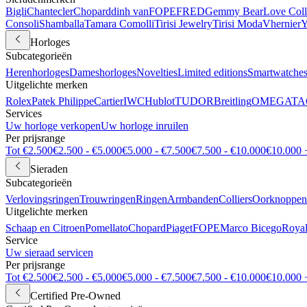
Bigli
Chantecler
Chopard
dinh van
FOPE
FRED
Gemmy Bear
Love Coll
Consoli
Shamballa
Tamara Comolli
Tirisi Jewelry
Tirisi Moda
Vhernier
Y
Horloges
Subcategorieën
Herenhorloges
Dameshorloges
Novelties
Limited editions
Smartwatche
Uitgelichte merken
Rolex
Patek Philippe
Cartier
IWC
Hublot
TUDOR
Breitling
OMEGA
TA
Services
Uw horloge verkopen
Uw horloge inruilen
Per prijsrange
Tot €2.500
€2.500 - €5.000
€5.000 - €7.500
€7.500 - €10.000
€10.000 
Sieraden
Subcategorieën
Verlovingsringen
Trouwringen
Ringen
Armbanden
Colliers
Oorknoppen
Uitgelichte merken
Schaap en Citroen
Pomellato
Chopard
Piaget
FOPE
Marco Bicego
Royal
Service
Uw sieraad servicen
Per prijsrange
Tot €2.500
€2.500 - €5.000
€5.000 - €7.500
€7.500 - €10.000
€10.000 
Certified Pre-Owned