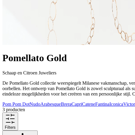
Pomellato Gold
Schaap en Citroen Juweliers
De Pomellato Gold collectie weerspiegelt Milanese vakmanschap, verfi
oorbellen. Het ontwerp van Pomellato Gold is zowel sculpturaal als 
eindeloze mogelijkheden voor het creëren van een persoonlijke stijl. 
Pom Pom Dot
Nudo
Arabesque
Brera
Capri
Catene
Fantina
Iconica
Victor
3 producten
Filters