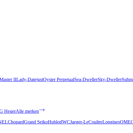
aster II
Lady-Datejust
Oyster Perpetual
Sea-Dweller
Sky-Dweller
Subma
G Heuer
Alle merken
NEL
Chopard
Grand Seiko
Hublot
IWC
Jaeger-LeCoultre
Longines
OME