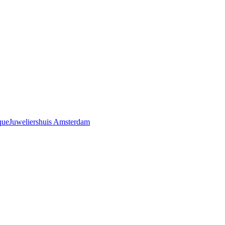
que
Juweliershuis Amsterdam