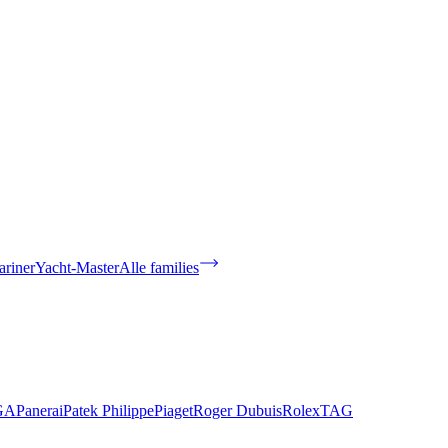
riner
Yacht-Master
Alle families
GA
Panerai
Patek Philippe
Piaget
Roger Dubuis
Rolex
TAG