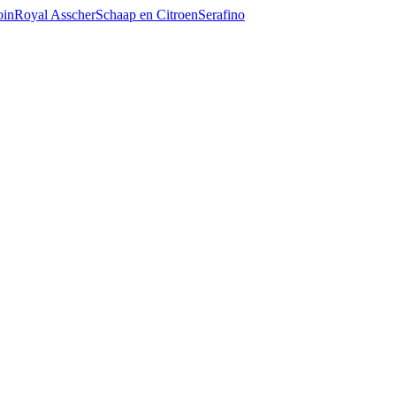
oin
Royal Asscher
Schaap en Citroen
Serafino