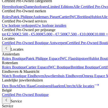
Certified Pre-Owned categorieën
Herenhorloges
Dameshorloges
Limited Editions
Alle Certified Pre-Ow
Certified Pre-Owned merken
Rolex
Patek Philippe
Audemars Piguet
Cartier
IWC
Breitling
Hublot
Alle
Certified Pre-Owned services
Uw horloge verkopen
Uw horloge inruilen
Certified Pre-Owned per prijsrange
tot €2.500
€2.500 - €5.000
€5.000 - €7.500
€7.500 - €10.000
€10.000 +
Locaties
Certified Pre-Owned Boutique Antwerpen
Certified Pre-Owned Bout
Locaties
Amsterdam
Rolex Boutique
Patek Philippe Espace
IWC Flagshipstore
Hublot Bout
Rotterdam
Rolex Boutique
Cartier Espace
IWC Boutique
Breitling Boutique
Certi
Eindhoven & Maastricht
Watch Boutique Eindhoven
Juweliershuis Eindhoven
Omega Espace M
Landelijke juweliershuizen
Den Bosch
Den Haag
Groningen
Haarlem
Utrecht
Alle locaties
België
Certified Pre-Owned Boutique
Service
Service