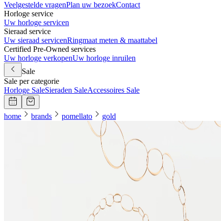
Veelgestelde vragen
Plan uw bezoek
Contact
Horloge service
Uw horloge servicen
Sieraad service
Uw sieraad servicen
Ringmaat meten & maattabel
Certified Pre-Owned services
Uw horloge verkopen
Uw horloge inruilen
Sale
Sale per categorie
Horloge Sale
Sieraden Sale
Accessoires Sale
home
brands
pomellato
gold