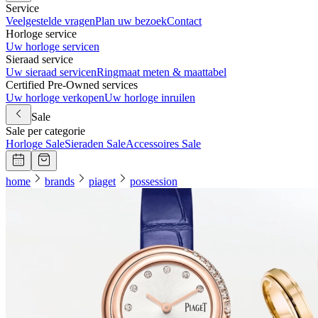
Service
Veelgestelde vragen
Plan uw bezoek
Contact
Horloge service
Uw horloge servicen
Sieraad service
Uw sieraad servicen
Ringmaat meten & maattabel
Certified Pre-Owned services
Uw horloge verkopen
Uw horloge inruilen
Sale
Sale per categorie
Horloge Sale
Sieraden Sale
Accessoires Sale
home
brands
piaget
possession