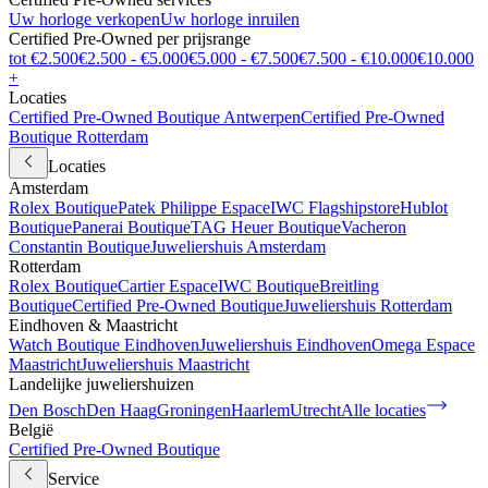
Uw horloge verkopen
Uw horloge inruilen
Certified Pre-Owned per prijsrange
tot €2.500
€2.500 - €5.000
€5.000 - €7.500
€7.500 - €10.000
€10.000
+
Locaties
Certified Pre-Owned Boutique Antwerpen
Certified Pre-Owned
Boutique Rotterdam
Locaties
Amsterdam
Rolex Boutique
Patek Philippe Espace
IWC Flagshipstore
Hublot
Boutique
Panerai Boutique
TAG Heuer Boutique
Vacheron
Constantin Boutique
Juweliershuis Amsterdam
Rotterdam
Rolex Boutique
Cartier Espace
IWC Boutique
Breitling
Boutique
Certified Pre-Owned Boutique
Juweliershuis Rotterdam
Eindhoven & Maastricht
Watch Boutique Eindhoven
Juweliershuis Eindhoven
Omega Espace
Maastricht
Juweliershuis Maastricht
Landelijke juweliershuizen
Den Bosch
Den Haag
Groningen
Haarlem
Utrecht
Alle locaties
België
Certified Pre-Owned Boutique
Service