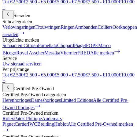
Tot €2.500
€2.500 - €5.000
€5.000 - €7.500
€7.500 - €10.000
€10.000
+
Sieraden
Subcategorieën
Verlovingsringen
Trouwringen
Ringen
Armbanden
Colliers
Oorknoppen
sieraden
Uitgelichte merken
Schaap en Citroen
Pomellato
Chopard
Piaget
FOPE
Marco
Bicego
Royal Asscher
Messika
Vhernier
FRED
Alle merken
Service
Uw sieraad servicen
Per prijsrange
Tot €2.500
€2.500 - €5.000
€5.000 - €7.500
€7.500 - €10.000
€10.000
+
Certified Pre-Owned
Certified Pre-Owned categorieën
Herenhorloges
Dameshorloges
Limited Editions
Alle Certified Pre-
Owned horloges
Certified Pre-Owned merken
Rolex
Patek Philippe
Audemars
Piguet
Cartier
IWC
Breitling
Hublot
Alle Certified Pre-Owned merken
Certified Pre-Owned services