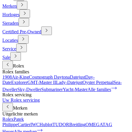
Merken
Horloges
Sieraden
Certified Pre-Owned
Locaties
Service
Sale
Rolex
Rolex families
1908
Air-King
Cosmograph Daytona
Datejust
Day-
Date
Explorer
GMT-Master II
Lady-Datejust
Oyster Perpetual
Sea-
Dweller
Sky-Dweller
Submariner
Yacht-Master
Alle families
Rolex servicing
Uw Rolex servicing
Merken
Uitgelichte merken
Rolex
Patek
Philippe
Cartier
IWC
Hublot
TUDOR
Breitling
OMEGA
TAG
Heuer
Alle merken