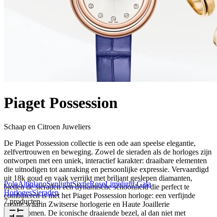
Piaget Possession
Schaap en Citroen Juweliers
De Piaget Possession collectie is een ode aan speelse elegantie,
zelfvertrouwen en beweging. Zowel de sieraden als de horloges zijn
ontworpen met een uniek, interactief karakter: draaibare elementen
die uitnodigen tot aanraking en persoonlijke expressie. Vervaardigd
uit 18k goud en vaak verrijkt met briljant geslepen diamanten,
Polo
Altiplano
Sunlight
Sixtie
Rose
Limelight Gala
bieden de sieraden een dynamische schoonheid die perfect te
Horloges
Sieraden
combineren is met het Piaget Possession horloge: een verfijnde
7 producten
creatie waarin Zwitserse horlogerie en Haute Joaillerie
samenkomen. De iconische draaiende bezel, al dan niet met