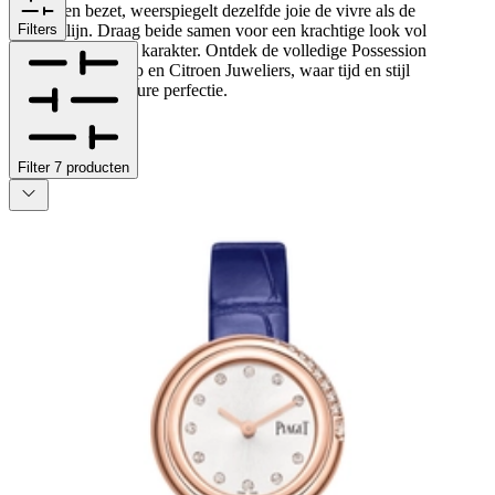
diamanten bezet, weerspiegelt dezelfde joie de vivre als de
sieradenlijn. Draag beide samen voor een krachtige look vol
Filters
beweging, luxe en karakter. Ontdek de volledige Possession
collectie bij Schaap en Citroen Juweliers, waar tijd en stijl
samensmelten in pure perfectie.
Filter
7
producten