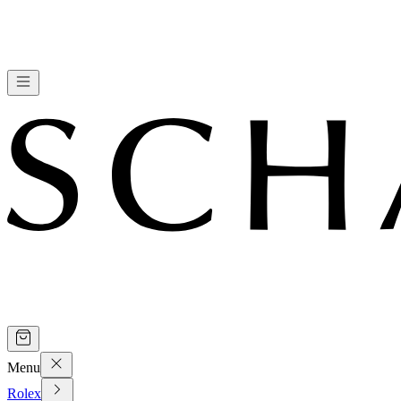
Menu
Rolex