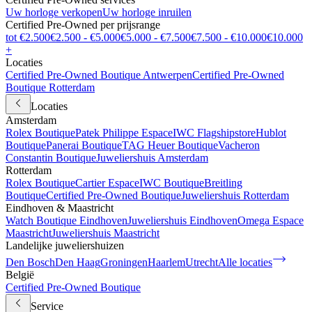
Uw horloge verkopen
Uw horloge inruilen
Certified Pre-Owned per prijsrange
tot €2.500
€2.500 - €5.000
€5.000 - €7.500
€7.500 - €10.000
€10.000
+
Locaties
Certified Pre-Owned Boutique Antwerpen
Certified Pre-Owned
Boutique Rotterdam
Locaties
Amsterdam
Rolex Boutique
Patek Philippe Espace
IWC Flagshipstore
Hublot
Boutique
Panerai Boutique
TAG Heuer Boutique
Vacheron
Constantin Boutique
Juweliershuis Amsterdam
Rotterdam
Rolex Boutique
Cartier Espace
IWC Boutique
Breitling
Boutique
Certified Pre-Owned Boutique
Juweliershuis Rotterdam
Eindhoven & Maastricht
Watch Boutique Eindhoven
Juweliershuis Eindhoven
Omega Espace
Maastricht
Juweliershuis Maastricht
Landelijke juweliershuizen
Den Bosch
Den Haag
Groningen
Haarlem
Utrecht
Alle locaties
België
Certified Pre-Owned Boutique
Service