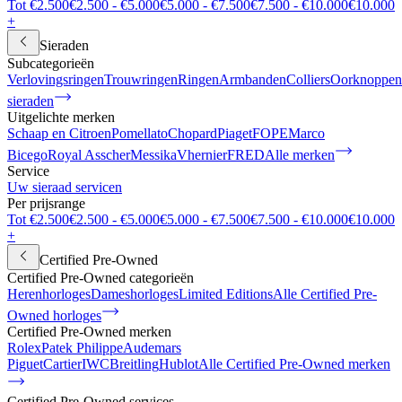
Tot €2.500
€2.500 - €5.000
€5.000 - €7.500
€7.500 - €10.000
€10.000
+
Sieraden
Subcategorieën
Verlovingsringen
Trouwringen
Ringen
Armbanden
Colliers
Oorknoppen
sieraden
Uitgelichte merken
Schaap en Citroen
Pomellato
Chopard
Piaget
FOPE
Marco
Bicego
Royal Asscher
Messika
Vhernier
FRED
Alle merken
Service
Uw sieraad servicen
Per prijsrange
Tot €2.500
€2.500 - €5.000
€5.000 - €7.500
€7.500 - €10.000
€10.000
+
Certified Pre-Owned
Certified Pre-Owned categorieën
Herenhorloges
Dameshorloges
Limited Editions
Alle Certified Pre-
Owned horloges
Certified Pre-Owned merken
Rolex
Patek Philippe
Audemars
Piguet
Cartier
IWC
Breitling
Hublot
Alle Certified Pre-Owned merken
Certified Pre-Owned services