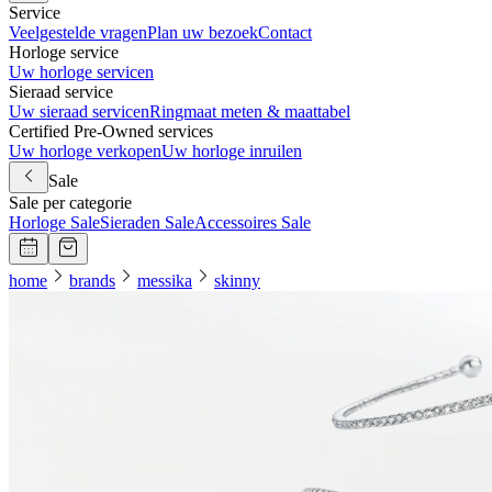
Service
Veelgestelde vragen
Plan uw bezoek
Contact
Horloge service
Uw horloge servicen
Sieraad service
Uw sieraad servicen
Ringmaat meten & maattabel
Certified Pre-Owned services
Uw horloge verkopen
Uw horloge inruilen
Sale
Sale per categorie
Horloge Sale
Sieraden Sale
Accessoires Sale
home
brands
messika
skinny