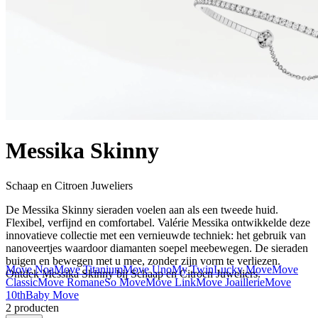
Messika Skinny
Schaap en Citroen Juweliers
De ​​Messika Skinny sieraden voelen aan als een tweede huid.
Flexibel, verfijnd en comfortabel. Valérie Messika ontwikkelde deze
innovatieve collectie met een vernieuwde techniek: het gebruik van
nanoveertjes waardoor diamanten soepel meebewegen. De sieraden
buigen en bewegen met u mee, zonder zijn vorm te verliezen.
Move Noa
Move Titanium
Move Uno
My Twin
Lucky Move
Move
Ontdek Messika Skinny bij Schaap en Citroen Juweliers.
Classic
Move Romane
So Move
Move Link
Move Joaillerie
Move
10th
Baby Move
2 producten