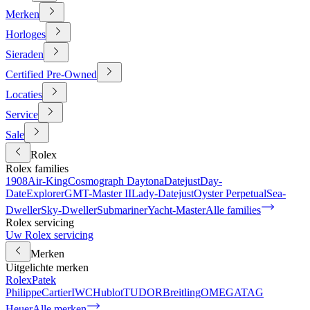
Merken
Horloges
Sieraden
Certified Pre-Owned
Locaties
Service
Sale
Rolex
Rolex families
1908
Air-King
Cosmograph Daytona
Datejust
Day-
Date
Explorer
GMT-Master II
Lady-Datejust
Oyster Perpetual
Sea-
Dweller
Sky-Dweller
Submariner
Yacht-Master
Alle families
Rolex servicing
Uw Rolex servicing
Merken
Uitgelichte merken
Rolex
Patek
Philippe
Cartier
IWC
Hublot
TUDOR
Breitling
OMEGA
TAG
Heuer
Alle merken