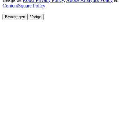
Bekijk de
Rolex Privacy Policy
,
Adobe Analytics Policy
en
ContentSquare Policy
Bevestigen
Vorige