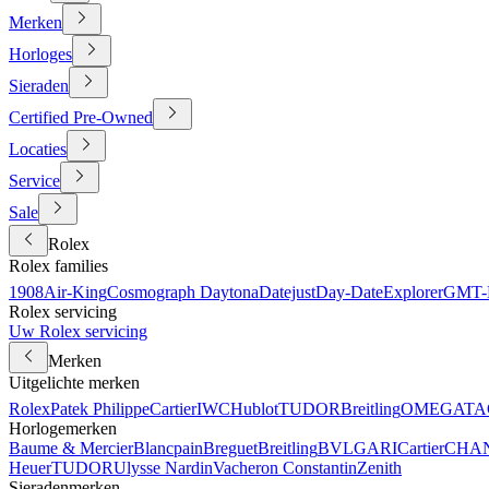
Merken
Horloges
Sieraden
Certified Pre-Owned
Locaties
Service
Sale
Rolex
Rolex families
1908
Air-King
Cosmograph Daytona
Datejust
Day-Date
Explorer
GMT-M
Rolex servicing
Uw Rolex servicing
Merken
Uitgelichte merken
Rolex
Patek Philippe
Cartier
IWC
Hublot
TUDOR
Breitling
OMEGA
TA
Horlogemerken
Baume & Mercier
Blancpain
Breguet
Breitling
BVLGARI
Cartier
CHA
Heuer
TUDOR
Ulysse Nardin
Vacheron Constantin
Zenith
Sieradenmerken