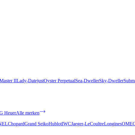
aster II
Lady-Datejust
Oyster Perpetual
Sea-Dweller
Sky-Dweller
Subma
G Heuer
Alle merken
NEL
Chopard
Grand Seiko
Hublot
IWC
Jaeger-LeCoultre
Longines
OME