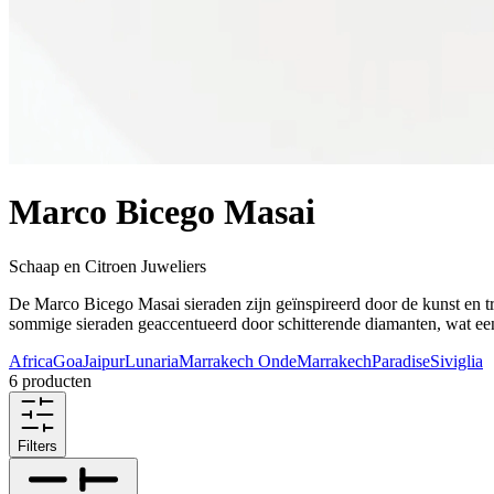
Marco Bicego Masai
Schaap en Citroen Juweliers
De Marco Bicego Masai sieraden zijn geïnspireerd door de kunst en tra
sommige sieraden geaccentueerd door schitterende diamanten, wat een 
Africa
Goa
Jaipur
Lunaria
Marrakech Onde
Marrakech
Paradise
Siviglia
6 producten
Filters