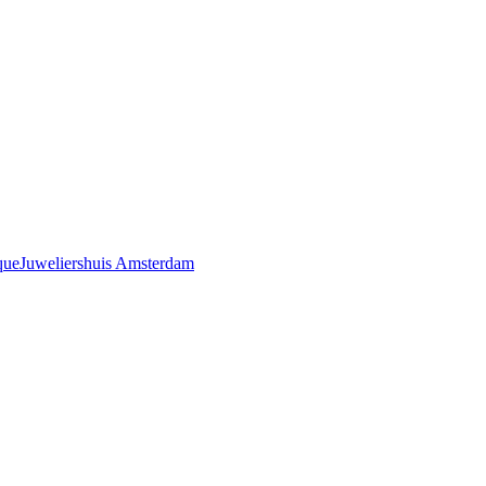
que
Juweliershuis Amsterdam