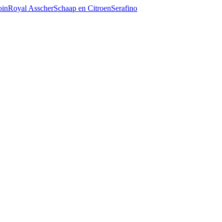
oin
Royal Asscher
Schaap en Citroen
Serafino