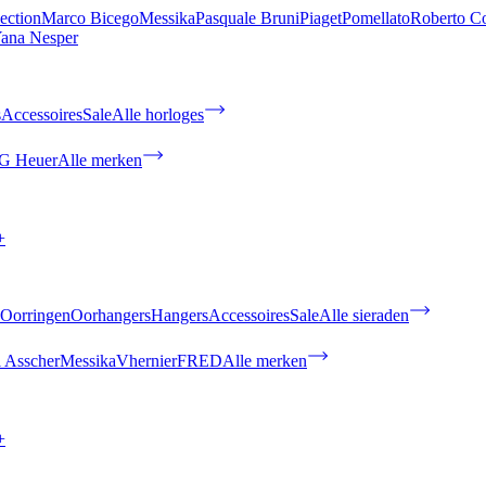
ection
Marco Bicego
Messika
Pasquale Bruni
Piaget
Pomellato
Roberto C
ana Nesper
s
Accessoires
Sale
Alle horloges
G Heuer
Alle merken
+
Oorringen
Oorhangers
Hangers
Accessoires
Sale
Alle sieraden
 Asscher
Messika
Vhernier
FRED
Alle merken
+