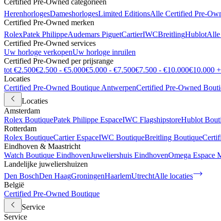
Certified Pre-Owned categorieën
Herenhorloges
Dameshorloges
Limited Editions
Alle Certified Pre-Ow
Certified Pre-Owned merken
Rolex
Patek Philippe
Audemars Piguet
Cartier
IWC
Breitling
Hublot
Alle
Certified Pre-Owned services
Uw horloge verkopen
Uw horloge inruilen
Certified Pre-Owned per prijsrange
tot €2.500
€2.500 - €5.000
€5.000 - €7.500
€7.500 - €10.000
€10.000 +
Locaties
Certified Pre-Owned Boutique Antwerpen
Certified Pre-Owned Bout
Locaties
Amsterdam
Rolex Boutique
Patek Philippe Espace
IWC Flagshipstore
Hublot Bout
Rotterdam
Rolex Boutique
Cartier Espace
IWC Boutique
Breitling Boutique
Certi
Eindhoven & Maastricht
Watch Boutique Eindhoven
Juweliershuis Eindhoven
Omega Espace M
Landelijke juweliershuizen
Den Bosch
Den Haag
Groningen
Haarlem
Utrecht
Alle locaties
België
Certified Pre-Owned Boutique
Service
Service