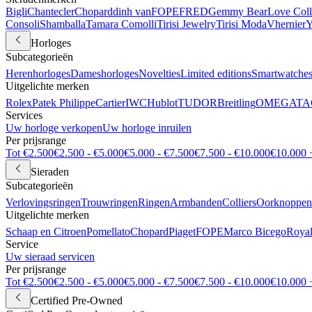
Bigli
Chantecler
Chopard
dinh van
FOPE
FRED
Gemmy Bear
Love Coll
Consoli
Shamballa
Tamara Comolli
Tirisi Jewelry
Tirisi Moda
Vhernier
Y
Horloges
Subcategorieën
Herenhorloges
Dameshorloges
Novelties
Limited editions
Smartwatche
Uitgelichte merken
Rolex
Patek Philippe
Cartier
IWC
Hublot
TUDOR
Breitling
OMEGA
TA
Services
Uw horloge verkopen
Uw horloge inruilen
Per prijsrange
Tot €2.500
€2.500 - €5.000
€5.000 - €7.500
€7.500 - €10.000
€10.000 
Sieraden
Subcategorieën
Verlovingsringen
Trouwringen
Ringen
Armbanden
Colliers
Oorknoppen
Uitgelichte merken
Schaap en Citroen
Pomellato
Chopard
Piaget
FOPE
Marco Bicego
Royal
Service
Uw sieraad servicen
Per prijsrange
Tot €2.500
€2.500 - €5.000
€5.000 - €7.500
€7.500 - €10.000
€10.000 
Certified Pre-Owned