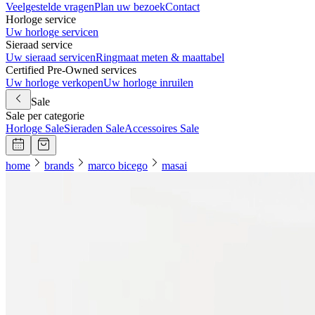
Veelgestelde vragen
Plan uw bezoek
Contact
Horloge service
Uw horloge servicen
Sieraad service
Uw sieraad servicen
Ringmaat meten & maattabel
Certified Pre-Owned services
Uw horloge verkopen
Uw horloge inruilen
Sale
Sale per categorie
Horloge Sale
Sieraden Sale
Accessoires Sale
home
brands
marco bicego
masai