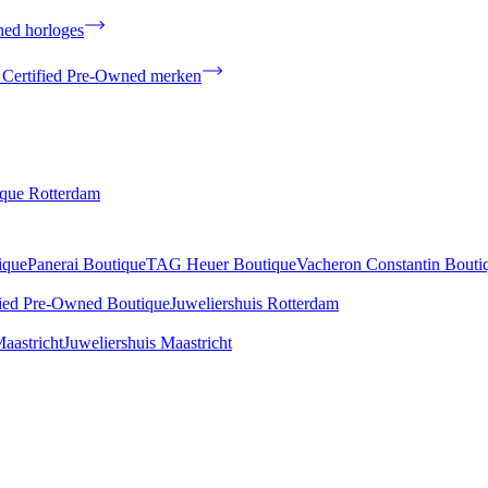
ned horloges
 Certified Pre-Owned merken
ique Rotterdam
ique
Panerai Boutique
TAG Heuer Boutique
Vacheron Constantin Bouti
fied Pre-Owned Boutique
Juweliershuis Rotterdam
aastricht
Juweliershuis Maastricht