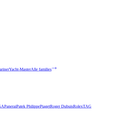
riner
Yacht-Master
Alle families
GA
Panerai
Patek Philippe
Piaget
Roger Dubuis
Rolex
TAG