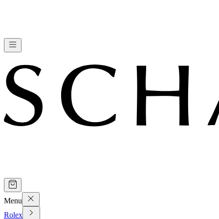
Menu
Rolex