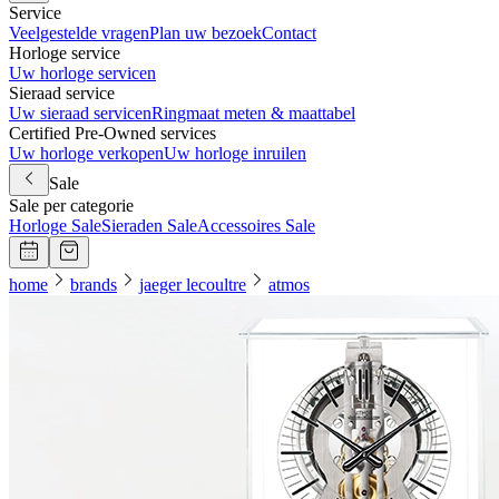
Service
Veelgestelde vragen
Plan uw bezoek
Contact
Horloge service
Uw horloge servicen
Sieraad service
Uw sieraad servicen
Ringmaat meten & maattabel
Certified Pre-Owned services
Uw horloge verkopen
Uw horloge inruilen
Sale
Sale per categorie
Horloge Sale
Sieraden Sale
Accessoires Sale
home
brands
jaeger lecoultre
atmos