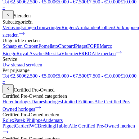
Tot €2.500
€2.500 - €5.000
€5.000 - €7.500
€7.500 - €10.000
€10.000
+
Sieraden
Subcategorieën
Verlovingsringen
Trouwringen
Ringen
Armbanden
Colliers
Oorknoppen
sieraden
Uitgelichte merken
Schaap en Citroen
Pomellato
Chopard
Piaget
FOPE
Marco
Bicego
Royal Asscher
Messika
Vhernier
FRED
Alle merken
Service
Uw sieraad servicen
Per prijsrange
Tot €2.500
€2.500 - €5.000
€5.000 - €7.500
€7.500 - €10.000
€10.000
+
Certified Pre-Owned
Certified Pre-Owned categorieën
Herenhorloges
Dameshorloges
Limited Editions
Alle Certified Pre-
Owned horloges
Certified Pre-Owned merken
Rolex
Patek Philippe
Audemars
Piguet
Cartier
IWC
Breitling
Hublot
Alle Certified Pre-Owned merken
Certified Pre-Owned services