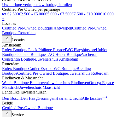
Uw horloge verkopen
Uw horloge inruilen
Certified Pre-Owned per prijsrange
tot €2.500
€2.500 - €5.000
€5.000 - €7.500
€7.500 - €10.000
€10.000
+
Locaties
Certified Pre-Owned Boutique Antwerpen
Certified Pre-Owned
Boutique Rotterdam
Locaties
Amsterdam
Rolex Boutique
Patek Philippe Espace
IWC Flagshipstore
Hublot
Boutique
Panerai Boutique
TAG Heuer Boutique
Vacheron
Constantin Boutique
Juweliershuis Amsterdam
Rotterdam
Rolex Boutique
Cartier Espace
IWC Boutique
Breitling
Boutique
Certified Pre-Owned Boutique
Juweliershuis Rotterdam
Eindhoven & Maastricht
Watch Boutique Eindhoven
Juweliershuis Eindhoven
Omega Espace
Maastricht
Juweliershuis Maastricht
Landelijke juweliershuizen
Den Bosch
Den Haag
Groningen
Haarlem
Utrecht
Alle locaties
België
Certified Pre-Owned Boutique
Service