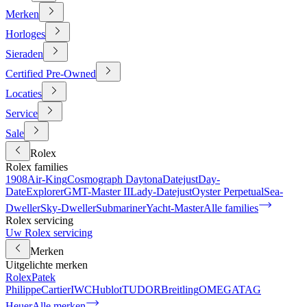
Merken
Horloges
Sieraden
Certified Pre-Owned
Locaties
Service
Sale
Rolex
Rolex families
1908
Air-King
Cosmograph Daytona
Datejust
Day-
Date
Explorer
GMT-Master II
Lady-Datejust
Oyster Perpetual
Sea-
Dweller
Sky-Dweller
Submariner
Yacht-Master
Alle families
Rolex servicing
Uw Rolex servicing
Merken
Uitgelichte merken
Rolex
Patek
Philippe
Cartier
IWC
Hublot
TUDOR
Breitling
OMEGA
TAG
Heuer
Alle merken