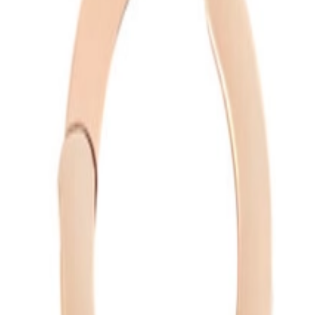
met diamant - 8B0347-000