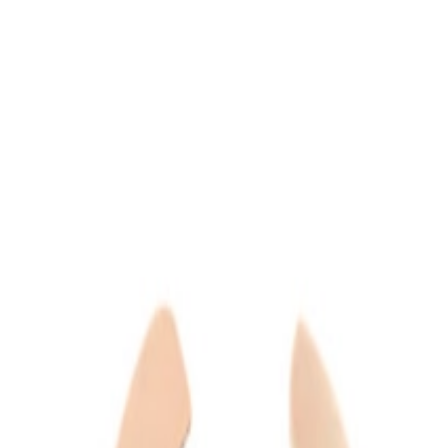
ned horloges
 Certified Pre-Owned merken
ique Rotterdam
ique
Panerai Boutique
TAG Heuer Boutique
Vacheron Constantin Bouti
fied Pre-Owned Boutique
Juweliershuis Rotterdam
aastricht
Juweliershuis Maastricht