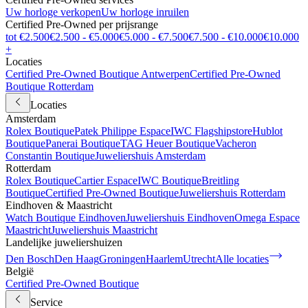
Uw horloge verkopen
Uw horloge inruilen
Certified Pre-Owned per prijsrange
tot €2.500
€2.500 - €5.000
€5.000 - €7.500
€7.500 - €10.000
€10.000
+
Locaties
Certified Pre-Owned Boutique Antwerpen
Certified Pre-Owned
Boutique Rotterdam
Locaties
Amsterdam
Rolex Boutique
Patek Philippe Espace
IWC Flagshipstore
Hublot
Boutique
Panerai Boutique
TAG Heuer Boutique
Vacheron
Constantin Boutique
Juweliershuis Amsterdam
Rotterdam
Rolex Boutique
Cartier Espace
IWC Boutique
Breitling
Boutique
Certified Pre-Owned Boutique
Juweliershuis Rotterdam
Eindhoven & Maastricht
Watch Boutique Eindhoven
Juweliershuis Eindhoven
Omega Espace
Maastricht
Juweliershuis Maastricht
Landelijke juweliershuizen
Den Bosch
Den Haag
Groningen
Haarlem
Utrecht
Alle locaties
België
Certified Pre-Owned Boutique
Service