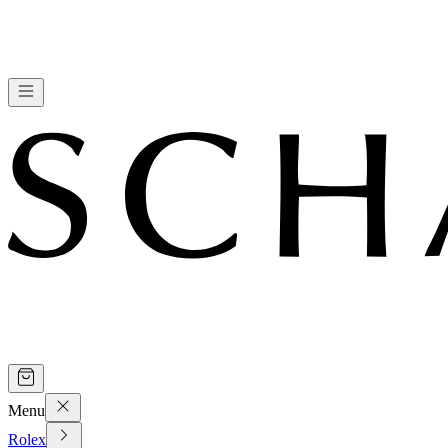
Menu
Rolex