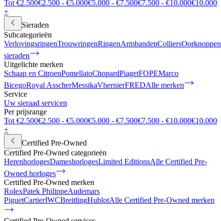
Tot €2.500
€2.500 - €5.000
€5.000 - €7.500
€7.500 - €10.000
€10.000
+
Sieraden
Subcategorieën
Verlovingsringen
Trouwringen
Ringen
Armbanden
Colliers
Oorknoppen
sieraden
Uitgelichte merken
Schaap en Citroen
Pomellato
Chopard
Piaget
FOPE
Marco
Bicego
Royal Asscher
Messika
Vhernier
FRED
Alle merken
Service
Uw sieraad servicen
Per prijsrange
Tot €2.500
€2.500 - €5.000
€5.000 - €7.500
€7.500 - €10.000
€10.000
+
Certified Pre-Owned
Certified Pre-Owned categorieën
Herenhorloges
Dameshorloges
Limited Editions
Alle Certified Pre-
Owned horloges
Certified Pre-Owned merken
Rolex
Patek Philippe
Audemars
Piguet
Cartier
IWC
Breitling
Hublot
Alle Certified Pre-Owned merken
Certified Pre-Owned services