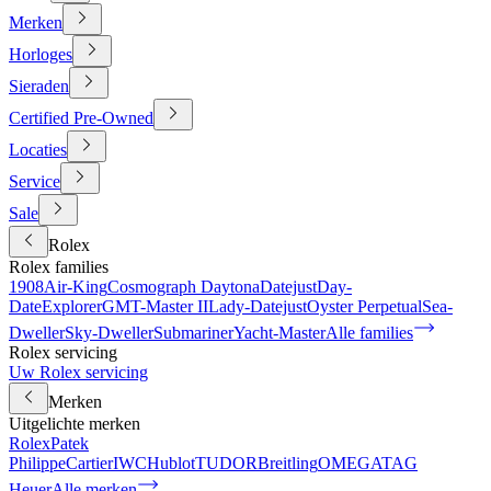
Merken
Horloges
Sieraden
Certified Pre-Owned
Locaties
Service
Sale
Rolex
Rolex families
1908
Air-King
Cosmograph Daytona
Datejust
Day-
Date
Explorer
GMT-Master II
Lady-Datejust
Oyster Perpetual
Sea-
Dweller
Sky-Dweller
Submariner
Yacht-Master
Alle families
Rolex servicing
Uw Rolex servicing
Merken
Uitgelichte merken
Rolex
Patek
Philippe
Cartier
IWC
Hublot
TUDOR
Breitling
OMEGA
TAG
Heuer
Alle merken