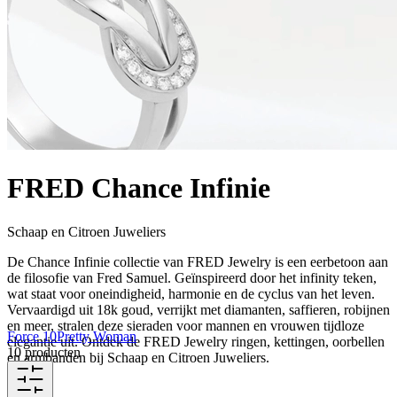
FRED Chance Infinie
Schaap en Citroen Juweliers
De Chance Infinie collectie van FRED Jewelry is een eerbetoon aan
de filosofie van Fred Samuel. Geïnspireerd door het infinity teken,
wat staat voor oneindigheid, harmonie en de cyclus van het leven.
Vervaardigd uit 18k goud, verrijkt met diamanten, saffieren, robijnen
en meer, stralen deze sieraden voor mannen en vrouwen tijdloze
Force 10
Pretty Woman
elegantie uit. Ontdek de FRED Jewelry ringen, kettingen, oorbellen
10 producten
en armbanden bij Schaap en Citroen Juweliers.