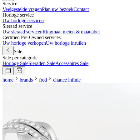
Service
Veelgestelde vragen
Plan uw bezoek
Contact
Horloge service
Uw horloge servicen
Sieraad service
Uw sieraad servicen
Ringmaat meten & maattabel
Certified Pre-Owned services
Uw horloge verkopen
Uw horloge inruilen
Sale
Sale per categorie
Horloge Sale
Sieraden Sale
Accessoires Sale
home
brands
fred
chance infinie