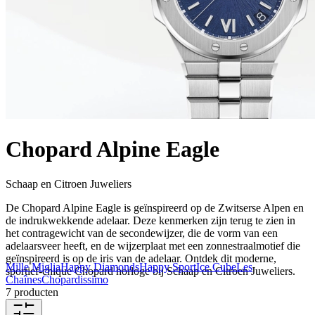
Chopard Alpine Eagle
Schaap en Citroen Juweliers
De Chopard Alpine Eagle is geïnspireerd op de Zwitserse Alpen en
de indrukwekkende adelaar. Deze kenmerken zijn terug te zien in
het contragewicht van de secondewijzer, die de vorm van een
adelaarsveer heeft, en de wijzerplaat met een zonnestraalmotief die
geïnspireerd is op de iris van de adelaar. Ontdek dit moderne,
Mille Miglia
Happy Diamonds
Happy Sport
Ice Cube
Les
sportief-chique Chopard horloge bij Schaap en Citroen Juweliers.
Chaînes
Chopardissimo
7 producten