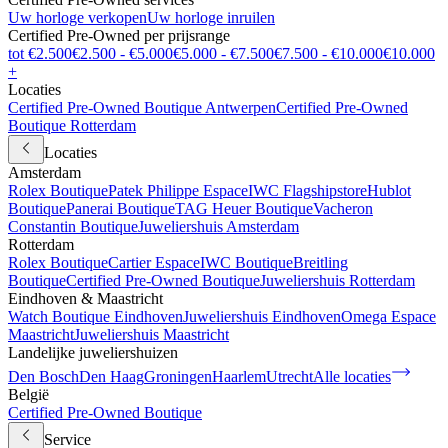
Uw horloge verkopen
Uw horloge inruilen
Certified Pre-Owned per prijsrange
tot €2.500
€2.500 - €5.000
€5.000 - €7.500
€7.500 - €10.000
€10.000
+
Locaties
Certified Pre-Owned Boutique Antwerpen
Certified Pre-Owned
Boutique Rotterdam
Locaties
Amsterdam
Rolex Boutique
Patek Philippe Espace
IWC Flagshipstore
Hublot
Boutique
Panerai Boutique
TAG Heuer Boutique
Vacheron
Constantin Boutique
Juweliershuis Amsterdam
Rotterdam
Rolex Boutique
Cartier Espace
IWC Boutique
Breitling
Boutique
Certified Pre-Owned Boutique
Juweliershuis Rotterdam
Eindhoven & Maastricht
Watch Boutique Eindhoven
Juweliershuis Eindhoven
Omega Espace
Maastricht
Juweliershuis Maastricht
Landelijke juweliershuizen
Den Bosch
Den Haag
Groningen
Haarlem
Utrecht
Alle locaties
België
Certified Pre-Owned Boutique
Service