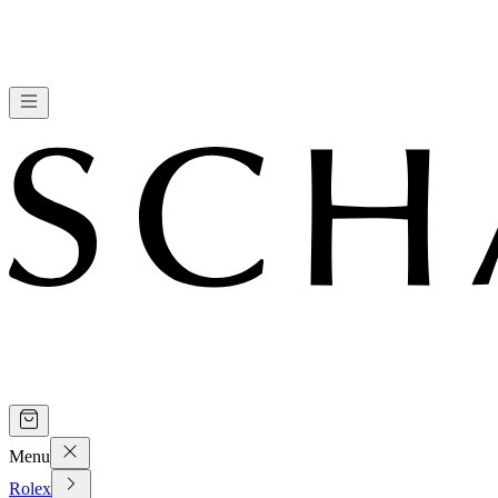
Menu
Rolex