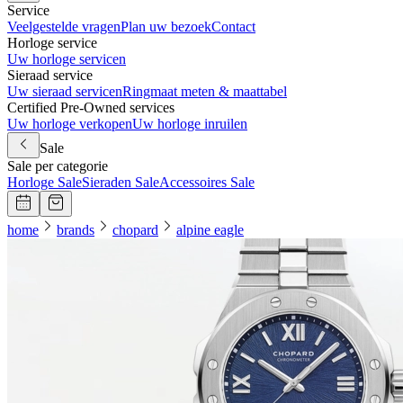
Service
Veelgestelde vragen
Plan uw bezoek
Contact
Horloge service
Uw horloge servicen
Sieraad service
Uw sieraad servicen
Ringmaat meten & maattabel
Certified Pre-Owned services
Uw horloge verkopen
Uw horloge inruilen
Sale
Sale per categorie
Horloge Sale
Sieraden Sale
Accessoires Sale
home
brands
chopard
alpine eagle