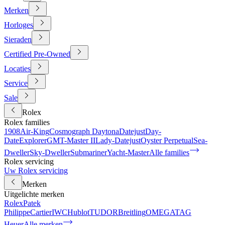
Merken
Horloges
Sieraden
Certified Pre-Owned
Locaties
Service
Sale
Rolex
Rolex families
1908
Air-King
Cosmograph Daytona
Datejust
Day-
Date
Explorer
GMT-Master II
Lady-Datejust
Oyster Perpetual
Sea-
Dweller
Sky-Dweller
Submariner
Yacht-Master
Alle families
Rolex servicing
Uw Rolex servicing
Merken
Uitgelichte merken
Rolex
Patek
Philippe
Cartier
IWC
Hublot
TUDOR
Breitling
OMEGA
TAG
Heuer
Alle merken