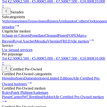
Tot €2.500
€2.500 - €5.000
€5.000 - €7.500
€7.500 - €10.000
€10.000
+
Sieraden
Subcategorieën
Verlovingsringen
Trouwringen
Ringen
Armbanden
Colliers
Oorknoppen
sieraden
Uitgelichte merken
Schaap en Citroen
Pomellato
Chopard
Piaget
FOPE
Marco
Bicego
Royal Asscher
Messika
Vhernier
FRED
Alle merken
Service
Uw sieraad servicen
Per prijsrange
Tot €2.500
€2.500 - €5.000
€5.000 - €7.500
€7.500 - €10.000
€10.000
+
Certified Pre-Owned
Certified Pre-Owned categorieën
Herenhorloges
Dameshorloges
Limited Editions
Alle Certified Pre-
Owned horloges
Certified Pre-Owned merken
Rolex
Patek Philippe
Audemars
Piguet
Cartier
IWC
Breitling
Hublot
Alle Certified Pre-Owned merken
Certified Pre-Owned services