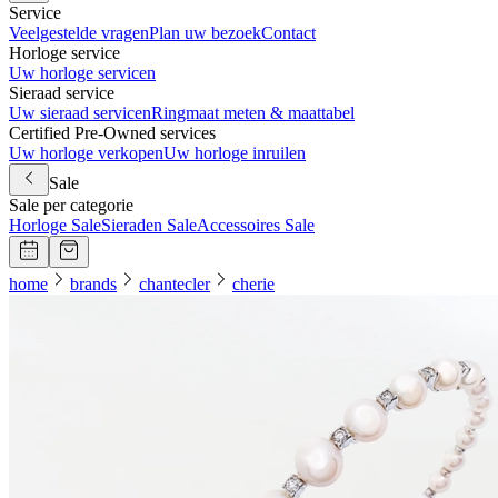
Service
Veelgestelde vragen
Plan uw bezoek
Contact
Horloge service
Uw horloge servicen
Sieraad service
Uw sieraad servicen
Ringmaat meten & maattabel
Certified Pre-Owned services
Uw horloge verkopen
Uw horloge inruilen
Sale
Sale per categorie
Horloge Sale
Sieraden Sale
Accessoires Sale
home
brands
chantecler
cherie