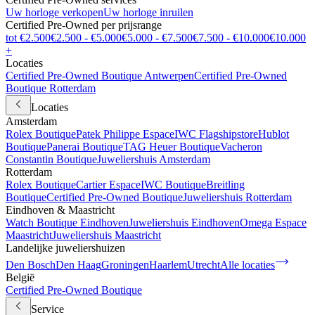
Uw horloge verkopen
Uw horloge inruilen
Certified Pre-Owned per prijsrange
tot €2.500
€2.500 - €5.000
€5.000 - €7.500
€7.500 - €10.000
€10.000
+
Locaties
Certified Pre-Owned Boutique Antwerpen
Certified Pre-Owned
Boutique Rotterdam
Locaties
Amsterdam
Rolex Boutique
Patek Philippe Espace
IWC Flagshipstore
Hublot
Boutique
Panerai Boutique
TAG Heuer Boutique
Vacheron
Constantin Boutique
Juweliershuis Amsterdam
Rotterdam
Rolex Boutique
Cartier Espace
IWC Boutique
Breitling
Boutique
Certified Pre-Owned Boutique
Juweliershuis Rotterdam
Eindhoven & Maastricht
Watch Boutique Eindhoven
Juweliershuis Eindhoven
Omega Espace
Maastricht
Juweliershuis Maastricht
Landelijke juweliershuizen
Den Bosch
Den Haag
Groningen
Haarlem
Utrecht
Alle locaties
België
Certified Pre-Owned Boutique
Service