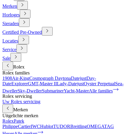
Merken
Horloges
Sieraden
Certified Pre-Owned
Locaties
Service
Sale
Rolex
Rolex families
1908
Air-King
Cosmograph Daytona
Datejust
Day-
Date
Explorer
GMT-Master II
Lady-Datejust
Oyster Perpetual
Sea-
Dweller
Sky-Dweller
Submariner
Yacht-Master
Alle families
Rolex servicing
Uw Rolex servicing
Merken
Uitgelichte merken
Rolex
Patek
Philippe
Cartier
IWC
Hublot
TUDOR
Breitling
OMEGA
TAG
Heuer
Alle merken