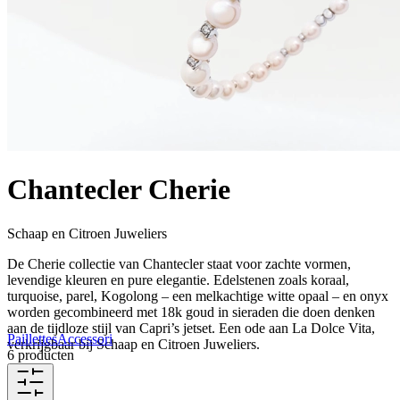
Chantecler Cherie
Schaap en Citroen Juweliers
De Cherie collectie van Chantecler staat voor zachte vormen,
levendige kleuren en pure elegantie. Edelstenen zoals koraal,
turquoise, parel, Kogolong – een melkachtige witte opaal – en onyx
worden gecombineerd met 18k goud in sieraden die doen denken
aan de tijdloze stijl van Capri’s jetset. Een ode aan La Dolce Vita,
Paillettes
Accessori
verkrijgbaar bij Schaap en Citroen Juweliers.
6 producten