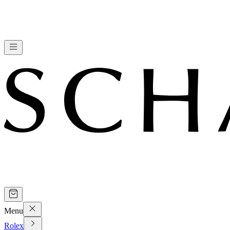
Menu
Rolex