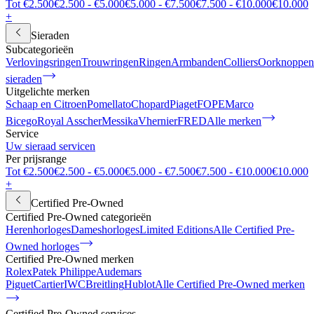
Tot €2.500
€2.500 - €5.000
€5.000 - €7.500
€7.500 - €10.000
€10.000
+
Sieraden
Subcategorieën
Verlovingsringen
Trouwringen
Ringen
Armbanden
Colliers
Oorknoppen
sieraden
Uitgelichte merken
Schaap en Citroen
Pomellato
Chopard
Piaget
FOPE
Marco
Bicego
Royal Asscher
Messika
Vhernier
FRED
Alle merken
Service
Uw sieraad servicen
Per prijsrange
Tot €2.500
€2.500 - €5.000
€5.000 - €7.500
€7.500 - €10.000
€10.000
+
Certified Pre-Owned
Certified Pre-Owned categorieën
Herenhorloges
Dameshorloges
Limited Editions
Alle Certified Pre-
Owned horloges
Certified Pre-Owned merken
Rolex
Patek Philippe
Audemars
Piguet
Cartier
IWC
Breitling
Hublot
Alle Certified Pre-Owned merken
Certified Pre-Owned services