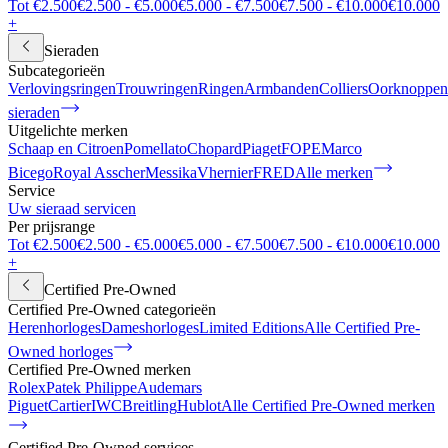
Tot €2.500
€2.500 - €5.000
€5.000 - €7.500
€7.500 - €10.000
€10.000
+
Sieraden
Subcategorieën
Verlovingsringen
Trouwringen
Ringen
Armbanden
Colliers
Oorknoppen
sieraden
Uitgelichte merken
Schaap en Citroen
Pomellato
Chopard
Piaget
FOPE
Marco
Bicego
Royal Asscher
Messika
Vhernier
FRED
Alle merken
Service
Uw sieraad servicen
Per prijsrange
Tot €2.500
€2.500 - €5.000
€5.000 - €7.500
€7.500 - €10.000
€10.000
+
Certified Pre-Owned
Certified Pre-Owned categorieën
Herenhorloges
Dameshorloges
Limited Editions
Alle Certified Pre-
Owned horloges
Certified Pre-Owned merken
Rolex
Patek Philippe
Audemars
Piguet
Cartier
IWC
Breitling
Hublot
Alle Certified Pre-Owned merken
Certified Pre-Owned services