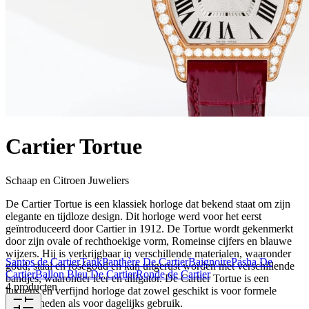
Cartier Tortue
Schaap en Citroen Juweliers
De Cartier Tortue is een klassiek horloge dat bekend staat om zijn
elegante en tijdloze design. Dit horloge werd voor het eerst
geïntroduceerd door Cartier in 1912. De Tortue wordt gekenmerkt
door zijn ovale of rechthoekige vorm, Romeinse cijfers en blauwe
wijzers. Hij is verkrijgbaar in verschillende materialen, waaronder
Santos de Cartier
Tank
Panthère De Cartier
Baignoire
Pasha De
goud, staal en roségoud en kan uitgerust worden met verschillende
Cartier
Ballon Bleu De Cartier
Ronde de Cartier
bandjes, waaronder leer en alligator. De Cartier Tortue is een
4 producten
luxueus en verfijnd horloge dat zowel geschikt is voor formele
gelegenheden als voor dagelijks gebruik.