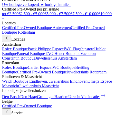
Uw horloge verkopen
Uw horloge inruilen
Certified Pre-Owned per prijsrange
tot €2.500
€2.500 - €5.000
€5.000 - €7.500
€7.500 - €10.000
€10.000
+
Locaties
Certified Pre-Owned Boutique Antwerpen
Certified Pre-Owned
Boutique Rotterdam
Locaties
Amsterdam
Rolex Boutique
Patek Philippe Espace
IWC Flagshipstore
Hublot
Boutique
Panerai Boutique
TAG Heuer Boutique
Vacheron
Constantin Boutique
Juweliershuis Amsterdam
Rotterdam
Rolex Boutique
Cartier Espace
IWC Boutique
Breitling
Boutique
Certified Pre-Owned Boutique
Juweliershuis Rotterdam
Eindhoven & Maastricht
Watch Boutique Eindhoven
Juweliershuis Eindhoven
Omega Espace
Maastricht
Juweliershuis Maastricht
Landelijke juweliershuizen
Den Bosch
Den Haag
Groningen
Haarlem
Utrecht
Alle locaties
België
Certified Pre-Owned Boutique
Service