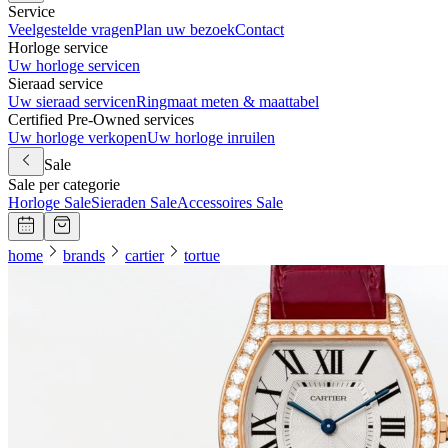
Service
Veelgestelde vragen
Plan uw bezoek
Contact
Horloge service
Uw horloge servicen
Sieraad service
Uw sieraad servicen
Ringmaat meten & maattabel
Certified Pre-Owned services
Uw horloge verkopen
Uw horloge inruilen
Sale
Sale per categorie
Horloge Sale
Sieraden Sale
Accessoires Sale
home
brands
cartier
tortue