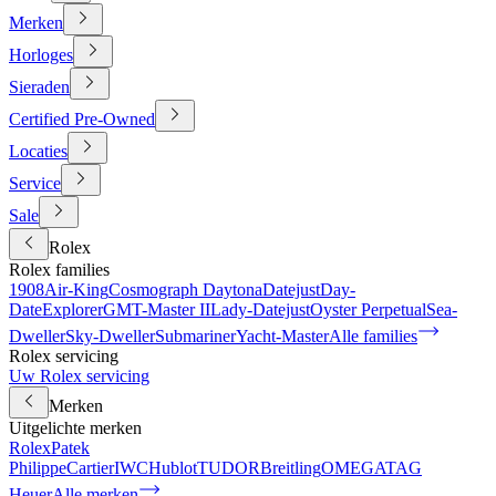
Merken
Horloges
Sieraden
Certified Pre-Owned
Locaties
Service
Sale
Rolex
Rolex families
1908
Air-King
Cosmograph Daytona
Datejust
Day-
Date
Explorer
GMT-Master II
Lady-Datejust
Oyster Perpetual
Sea-
Dweller
Sky-Dweller
Submariner
Yacht-Master
Alle families
Rolex servicing
Uw Rolex servicing
Merken
Uitgelichte merken
Rolex
Patek
Philippe
Cartier
IWC
Hublot
TUDOR
Breitling
OMEGA
TAG
Heuer
Alle merken