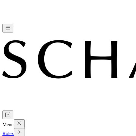
Menu
Rolex