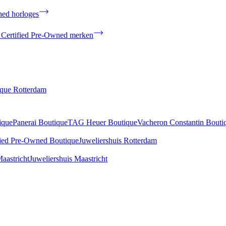
ned horloges
 Certified Pre-Owned merken
ique Rotterdam
ique
Panerai Boutique
TAG Heuer Boutique
Vacheron Constantin Bouti
fied Pre-Owned Boutique
Juweliershuis Rotterdam
aastricht
Juweliershuis Maastricht