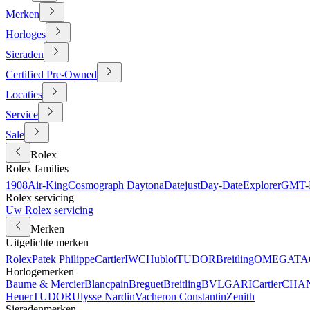
Merken
Horloges
Sieraden
Certified Pre-Owned
Locaties
Service
Sale
Rolex
Rolex families
1908
Air-King
Cosmograph Daytona
Datejust
Day-Date
Explorer
GMT-M
Rolex servicing
Uw Rolex servicing
Merken
Uitgelichte merken
Rolex
Patek Philippe
Cartier
IWC
Hublot
TUDOR
Breitling
OMEGA
TA
Horlogemerken
Baume & Mercier
Blancpain
Breguet
Breitling
BVLGARI
Cartier
CHA
Heuer
TUDOR
Ulysse Nardin
Vacheron Constantin
Zenith
Sieradenmerken