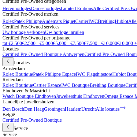
Certified Pre-Owned categorieën
Herenhorloges
Dameshorloges
Limited Editions
Alle Certified Pre-Ow
Certified Pre-Owned merken
Rolex
Patek Philippe
Audemars Piguet
Cartier
IWC
Breitling
Hublot
Alle
Certified Pre-Owned services
Uw horloge verkopen
Uw horloge inruilen
Certified Pre-Owned per prijsrange
tot €2.500
€2.500 - €5.000
€5.000 - €7.500
€7.500 - €10.000
€10.000 +
Locaties
Certified Pre-Owned Boutique Antwerpen
Certified Pre-Owned Bout
Locaties
Amsterdam
Rolex Boutique
Patek Philippe Espace
IWC Flagshipstore
Hublot Bout
Rotterdam
Rolex Boutique
Cartier Espace
IWC Boutique
Breitling Boutique
Certi
Eindhoven & Maastricht
Watch Boutique Eindhoven
Juweliershuis Eindhoven
Omega Espace M
Landelijke juweliershuizen
Den Bosch
Den Haag
Groningen
Haarlem
Utrecht
Alle locaties
België
Certified Pre-Owned Boutique
Service
Service