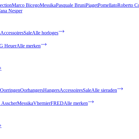
ection
Marco Bicego
Messika
Pasquale Bruni
Piaget
Pomellato
Roberto C
ana Nesper
s
Accessoires
Sale
Alle horloges
G Heuer
Alle merken
+
Oorringen
Oorhangers
Hangers
Accessoires
Sale
Alle sieraden
 Asscher
Messika
Vhernier
FRED
Alle merken
+