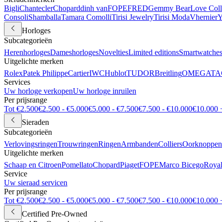
Bigli
Chantecler
Chopard
dinh van
FOPE
FRED
Gemmy Bear
Love Coll
Consoli
Shamballa
Tamara Comolli
Tirisi Jewelry
Tirisi Moda
Vhernier
Y
Horloges
Subcategorieën
Herenhorloges
Dameshorloges
Novelties
Limited editions
Smartwatche
Uitgelichte merken
Rolex
Patek Philippe
Cartier
IWC
Hublot
TUDOR
Breitling
OMEGA
TA
Services
Uw horloge verkopen
Uw horloge inruilen
Per prijsrange
Tot €2.500
€2.500 - €5.000
€5.000 - €7.500
€7.500 - €10.000
€10.000 
Sieraden
Subcategorieën
Verlovingsringen
Trouwringen
Ringen
Armbanden
Colliers
Oorknoppen
Uitgelichte merken
Schaap en Citroen
Pomellato
Chopard
Piaget
FOPE
Marco Bicego
Royal
Service
Uw sieraad servicen
Per prijsrange
Tot €2.500
€2.500 - €5.000
€5.000 - €7.500
€7.500 - €10.000
€10.000 
Certified Pre-Owned