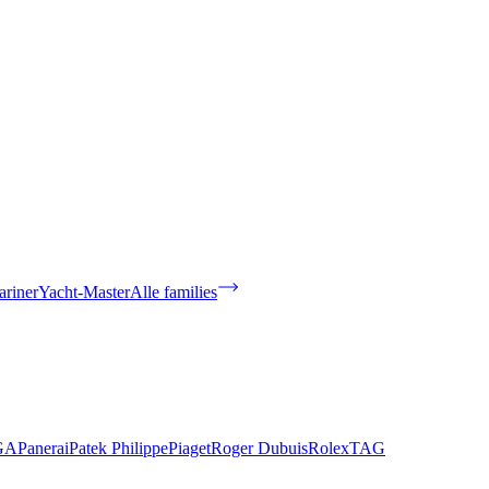
riner
Yacht-Master
Alle families
GA
Panerai
Patek Philippe
Piaget
Roger Dubuis
Rolex
TAG