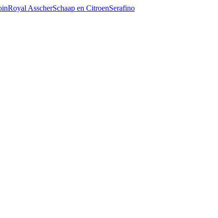
oin
Royal Asscher
Schaap en Citroen
Serafino