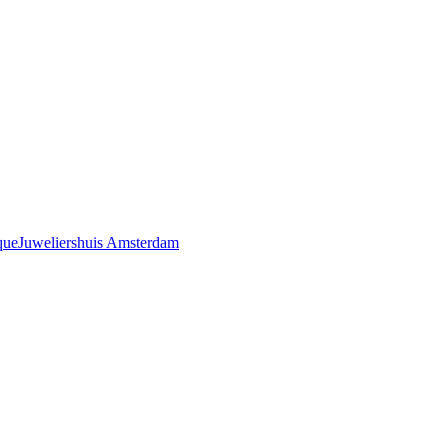
que
Juweliershuis Amsterdam