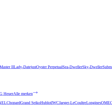
aster II
Lady-Datejust
Oyster Perpetual
Sea-Dweller
Sky-Dweller
Subma
G Heuer
Alle merken
NEL
Chopard
Grand Seiko
Hublot
IWC
Jaeger-LeCoultre
Longines
OME