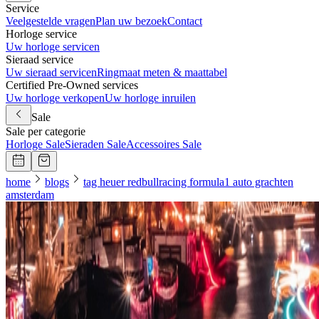
Service
Veelgestelde vragen
Plan uw bezoek
Contact
Horloge service
Uw horloge servicen
Sieraad service
Uw sieraad servicen
Ringmaat meten & maattabel
Certified Pre-Owned services
Uw horloge verkopen
Uw horloge inruilen
Sale
Sale per categorie
Horloge Sale
Sieraden Sale
Accessoires Sale
home
blogs
tag heuer redbullracing formula1 auto grachten
amsterdam