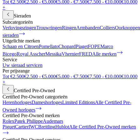
Tot €2.500
€2.500 - €5.000
€5.000 - €7.500
€7.500 - €10.000
€10.000
+
Sieraden
Subcategorieën
Verlovingsringen
Trouwringen
Ringen
Armbanden
Colliers
Oorknoppen
sieraden
Uitgelichte merken
Schaap en Citroen
Pomellato
Chopard
Piaget
FOPE
Marco
Bicego
Royal Asscher
Messika
Vhernier
FRED
Alle merken
Service
Uw sieraad servicen
Per prijsrange
Tot €2.500
€2.500 - €5.000
€5.000 - €7.500
€7.500 - €10.000
€10.000
+
Certified Pre-Owned
Certified Pre-Owned categorieën
Herenhorloges
Dameshorloges
Limited Editions
Alle Certified Pre-
Owned horloges
Certified Pre-Owned merken
Rolex
Patek Philippe
Audemars
Piguet
Cartier
IWC
Breitling
Hublot
Alle Certified Pre-Owned merken
Certified Pre-Owned services