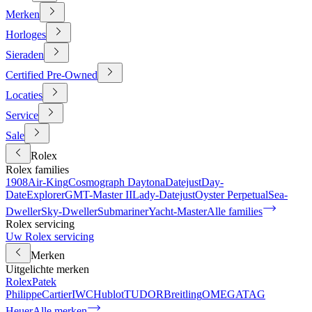
Merken
Horloges
Sieraden
Certified Pre-Owned
Locaties
Service
Sale
Rolex
Rolex families
1908
Air-King
Cosmograph Daytona
Datejust
Day-
Date
Explorer
GMT-Master II
Lady-Datejust
Oyster Perpetual
Sea-
Dweller
Sky-Dweller
Submariner
Yacht-Master
Alle families
Rolex servicing
Uw Rolex servicing
Merken
Uitgelichte merken
Rolex
Patek
Philippe
Cartier
IWC
Hublot
TUDOR
Breitling
OMEGA
TAG
Heuer
Alle merken