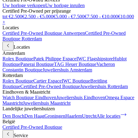
Uw horloge verkopen
Uw horloge inruilen
Certified Pre-Owned per prijsrange
tot €2.500
€2.500 - €5.000
€5.000 - €7.500
€7.500 - €10.000
€10.000
+
Locaties
Certified Pre-Owned Boutique Antwerpen
Certified Pre-Owned
Boutique Rotterdam
Locaties
Amsterdam
Rolex Boutique
Patek Philippe Espace
IWC Flagshipstore
Hublot
Boutique
Panerai Boutique
TAG Heuer Boutique
Vacheron
Constantin Boutique
Juweliershuis Amsterdam
Rotterdam
Rolex Boutique
Cartier Espace
IWC Boutique
Breitling
Boutique
Certified Pre-Owned Boutique
Juweliershuis Rotterdam
Eindhoven & Maastricht
Watch Boutique Eindhoven
Juweliershuis Eindhoven
Omega Espace
Maastricht
Juweliershuis Maastricht
Landelijke juweliershuizen
Den Bosch
Den Haag
Groningen
Haarlem
Utrecht
Alle locaties
België
Certified Pre-Owned Boutique
Service