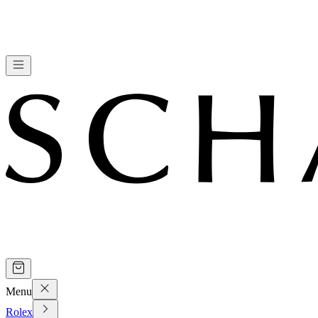
Menu
Rolex