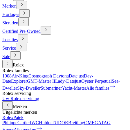
Merken
Horloges
Sieraden
Certified Pre-Owned
Locaties
Service
Sale
Rolex
Rolex families
1908
Air-King
Cosmograph Daytona
Datejust
Day-
Date
Explorer
GMT-Master II
Lady-Datejust
Oyster Perpetual
Sea-
Dweller
Sky-Dweller
Submariner
Yacht-Master
Alle families
Rolex servicing
Uw Rolex servicing
Merken
Uitgelichte merken
Rolex
Patek
Philippe
Cartier
IWC
Hublot
TUDOR
Breitling
OMEGA
TAG
Heuer
Alle merken