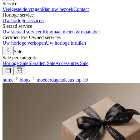
Service
Veelgestelde vragen
Plan uw bezoek
Contact
Horloge service
Uw horloge servicen
Sieraad service
Uw sieraad servicen
Ringmaat meten & maattabel
Certified Pre-Owned services
Uw horloge verkopen
Uw horloge inruilen
Sale
Sale per categorie
Horloge Sale
Sieraden Sale
Accessoires Sale
home
blogs
moederdagcadeaus top 10