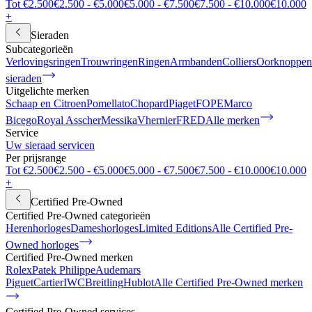
Tot €2.500
€2.500 - €5.000
€5.000 - €7.500
€7.500 - €10.000
€10.000
+
Sieraden
Subcategorieën
Verlovingsringen
Trouwringen
Ringen
Armbanden
Colliers
Oorknoppen
sieraden
Uitgelichte merken
Schaap en Citroen
Pomellato
Chopard
Piaget
FOPE
Marco
Bicego
Royal Asscher
Messika
Vhernier
FRED
Alle merken
Service
Uw sieraad servicen
Per prijsrange
Tot €2.500
€2.500 - €5.000
€5.000 - €7.500
€7.500 - €10.000
€10.000
+
Certified Pre-Owned
Certified Pre-Owned categorieën
Herenhorloges
Dameshorloges
Limited Editions
Alle Certified Pre-
Owned horloges
Certified Pre-Owned merken
Rolex
Patek Philippe
Audemars
Piguet
Cartier
IWC
Breitling
Hublot
Alle Certified Pre-Owned merken
Certified Pre-Owned services