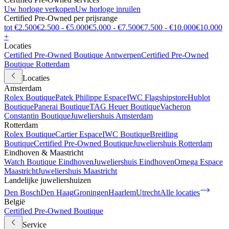
Uw horloge verkopen
Uw horloge inruilen
Certified Pre-Owned per prijsrange
tot €2.500
€2.500 - €5.000
€5.000 - €7.500
€7.500 - €10.000
€10.000
+
Locaties
Certified Pre-Owned Boutique Antwerpen
Certified Pre-Owned
Boutique Rotterdam
Locaties
Amsterdam
Rolex Boutique
Patek Philippe Espace
IWC Flagshipstore
Hublot
Boutique
Panerai Boutique
TAG Heuer Boutique
Vacheron
Constantin Boutique
Juweliershuis Amsterdam
Rotterdam
Rolex Boutique
Cartier Espace
IWC Boutique
Breitling
Boutique
Certified Pre-Owned Boutique
Juweliershuis Rotterdam
Eindhoven & Maastricht
Watch Boutique Eindhoven
Juweliershuis Eindhoven
Omega Espace
Maastricht
Juweliershuis Maastricht
Landelijke juweliershuizen
Den Bosch
Den Haag
Groningen
Haarlem
Utrecht
Alle locaties
België
Certified Pre-Owned Boutique
Service