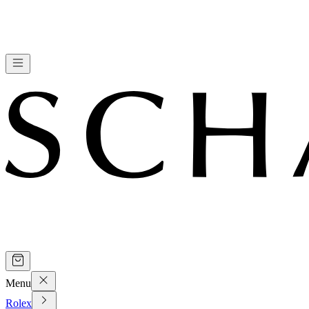
Menu
Rolex