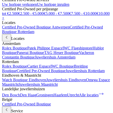
Uw horloge verkopen
Uw horloge inruilen
Certified Pre-Owned per prijsrange
tot €2.500
€2.500 - €5.000
€5.000 - €7.500
€7.500 - €10.000
€10.000
+
Locaties
Certified Pre-Owned Boutique Antwerpen
Certified Pre-Owned
Boutique Rotterdam
Locaties
Amsterdam
Rolex Boutique
Patek Philippe Espace
IWC Flagshipstore
Hublot
Boutique
Panerai Boutique
TAG Heuer Boutique
Vacheron
Constantin Boutique
Juweliershuis Amsterdam
Rotterdam
Rolex Boutique
Cartier Espace
IWC Boutique
Breitling
Boutique
Certified Pre-Owned Boutique
Juweliershuis Rotterdam
Eindhoven & Maastricht
Watch Boutique Eindhoven
Juweliershuis Eindhoven
Omega Espace
Maastricht
Juweliershuis Maastricht
Landelijke juweliershuizen
Den Bosch
Den Haag
Groningen
Haarlem
Utrecht
Alle locaties
België
Certified Pre-Owned Boutique
Service