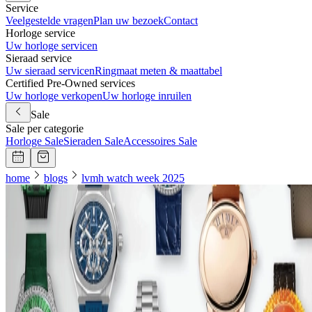
Service
Veelgestelde vragen
Plan uw bezoek
Contact
Horloge service
Uw horloge servicen
Sieraad service
Uw sieraad servicen
Ringmaat meten & maattabel
Certified Pre-Owned services
Uw horloge verkopen
Uw horloge inruilen
Sale
Sale per categorie
Horloge Sale
Sieraden Sale
Accessoires Sale
home
blogs
lvmh watch week 2025