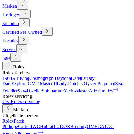
Merken
Horloges
Sieraden
Certified Pre-Owned
Locaties
Service
Sale
Rolex
Rolex families
1908
Air-King
Cosmograph Daytona
Datejust
Day-
Date
Explorer
GMT-Master II
Lady-Datejust
Oyster Perpetual
Sea-
Dweller
Sky-Dweller
Submariner
Yacht-Master
Alle families
Rolex servicing
Uw Rolex servicing
Merken
Uitgelichte merken
Rolex
Patek
Philippe
Cartier
IWC
Hublot
TUDOR
Breitling
OMEGA
TAG
Heuer
Alle merken