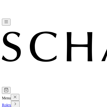
Menu
Rolex