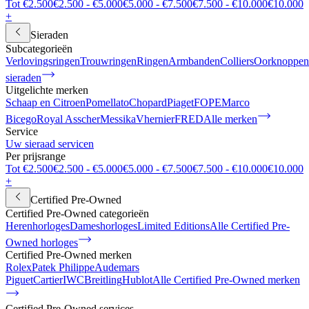
Tot €2.500
€2.500 - €5.000
€5.000 - €7.500
€7.500 - €10.000
€10.000
+
Sieraden
Subcategorieën
Verlovingsringen
Trouwringen
Ringen
Armbanden
Colliers
Oorknoppen
sieraden
Uitgelichte merken
Schaap en Citroen
Pomellato
Chopard
Piaget
FOPE
Marco
Bicego
Royal Asscher
Messika
Vhernier
FRED
Alle merken
Service
Uw sieraad servicen
Per prijsrange
Tot €2.500
€2.500 - €5.000
€5.000 - €7.500
€7.500 - €10.000
€10.000
+
Certified Pre-Owned
Certified Pre-Owned categorieën
Herenhorloges
Dameshorloges
Limited Editions
Alle Certified Pre-
Owned horloges
Certified Pre-Owned merken
Rolex
Patek Philippe
Audemars
Piguet
Cartier
IWC
Breitling
Hublot
Alle Certified Pre-Owned merken
Certified Pre-Owned services