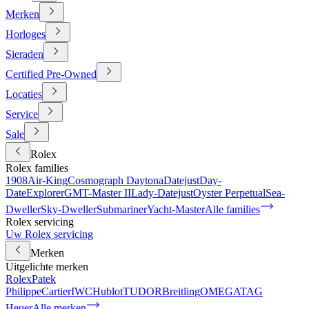
Merken
Horloges
Sieraden
Certified Pre-Owned
Locaties
Service
Sale
Rolex
Rolex families
1908
Air-King
Cosmograph Daytona
Datejust
Day-
Date
Explorer
GMT-Master II
Lady-Datejust
Oyster Perpetual
Sea-
Dweller
Sky-Dweller
Submariner
Yacht-Master
Alle families
Rolex servicing
Uw Rolex servicing
Merken
Uitgelichte merken
Rolex
Patek
Philippe
Cartier
IWC
Hublot
TUDOR
Breitling
OMEGA
TAG
Heuer
Alle merken