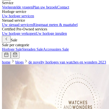
Service
Veelgestelde vragen
Plan uw bezoek
Contact
Horloge service
Uw horloge servicen
Sieraad service
Uw sieraad servicen
Ringmaat meten & maattabel
Certified Pre-Owned services
Uw horloge verkopen
Uw horloge inruilen
Sale
Sale per categorie
Horloge Sale
Sieraden Sale
Accessoires Sale
home
blogs
de novelty horloges van watches en wonders 2023