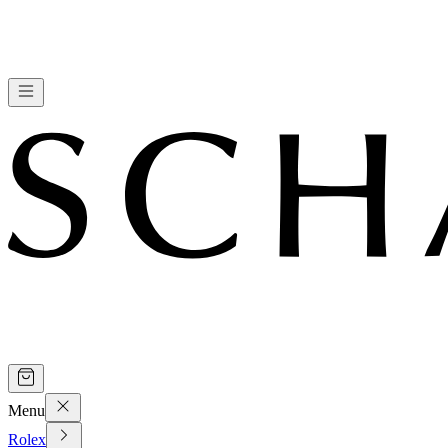
Menu
Rolex