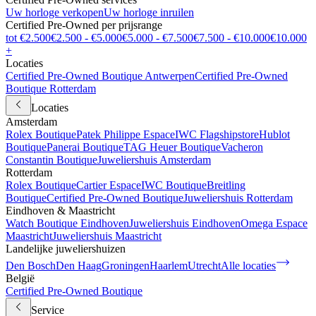
Uw horloge verkopen
Uw horloge inruilen
Certified Pre-Owned per prijsrange
tot €2.500
€2.500 - €5.000
€5.000 - €7.500
€7.500 - €10.000
€10.000
+
Locaties
Certified Pre-Owned Boutique Antwerpen
Certified Pre-Owned
Boutique Rotterdam
Locaties
Amsterdam
Rolex Boutique
Patek Philippe Espace
IWC Flagshipstore
Hublot
Boutique
Panerai Boutique
TAG Heuer Boutique
Vacheron
Constantin Boutique
Juweliershuis Amsterdam
Rotterdam
Rolex Boutique
Cartier Espace
IWC Boutique
Breitling
Boutique
Certified Pre-Owned Boutique
Juweliershuis Rotterdam
Eindhoven & Maastricht
Watch Boutique Eindhoven
Juweliershuis Eindhoven
Omega Espace
Maastricht
Juweliershuis Maastricht
Landelijke juweliershuizen
Den Bosch
Den Haag
Groningen
Haarlem
Utrecht
Alle locaties
België
Certified Pre-Owned Boutique
Service