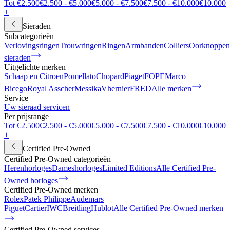
Tot €2.500
€2.500 - €5.000
€5.000 - €7.500
€7.500 - €10.000
€10.000
+
Sieraden
Subcategorieën
Verlovingsringen
Trouwringen
Ringen
Armbanden
Colliers
Oorknoppen
sieraden
Uitgelichte merken
Schaap en Citroen
Pomellato
Chopard
Piaget
FOPE
Marco
Bicego
Royal Asscher
Messika
Vhernier
FRED
Alle merken
Service
Uw sieraad servicen
Per prijsrange
Tot €2.500
€2.500 - €5.000
€5.000 - €7.500
€7.500 - €10.000
€10.000
+
Certified Pre-Owned
Certified Pre-Owned categorieën
Herenhorloges
Dameshorloges
Limited Editions
Alle Certified Pre-
Owned horloges
Certified Pre-Owned merken
Rolex
Patek Philippe
Audemars
Piguet
Cartier
IWC
Breitling
Hublot
Alle Certified Pre-Owned merken
Certified Pre-Owned services