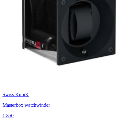
Swiss KubiK
Masterbox watchwinder
€ 850