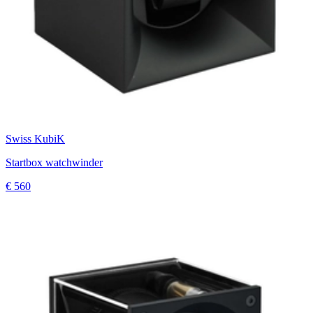
Swiss KubiK
Startbox watchwinder
€ 560