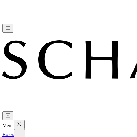
Menu
Rolex