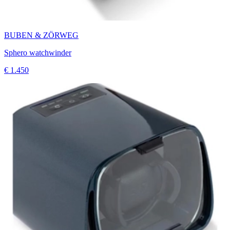
BUBEN & ZÖRWEG
Sphero watchwinder
€ 1.450