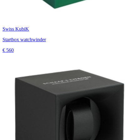
Swiss KubiK
Startbox watchwinder
€ 560