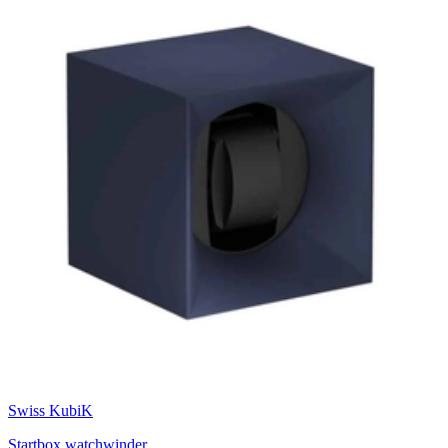
Swiss KubiK
Startbox watchwinder