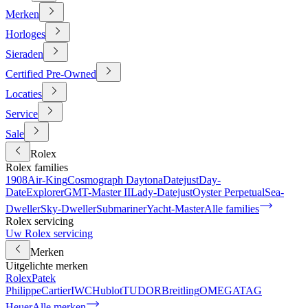
Merken
Horloges
Sieraden
Certified Pre-Owned
Locaties
Service
Sale
Rolex
Rolex families
1908
Air-King
Cosmograph Daytona
Datejust
Day-
Date
Explorer
GMT-Master II
Lady-Datejust
Oyster Perpetual
Sea-
Dweller
Sky-Dweller
Submariner
Yacht-Master
Alle families
Rolex servicing
Uw Rolex servicing
Merken
Uitgelichte merken
Rolex
Patek
Philippe
Cartier
IWC
Hublot
TUDOR
Breitling
OMEGA
TAG
Heuer
Alle merken