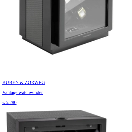
BUBEN & ZÖRWEG
Vantage watchwinder
€ 5.280