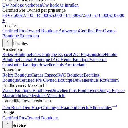
Uw horloge verkopen
Uw horloge inruilen
Certified Pre-Owned per prijsrange
tot €2.500
€2.500 - €5.000
€5.000 - €7.500
€7.500 - €10.000
€10.000
+
Locaties
Certified Pre-Owned Boutique Antwerpen
Certified Pre-Owned
Boutique Rotterdam
Locaties
Amsterdam
Rolex Boutique
Patek Philippe Espace
IWC Flagshipstore
Hublot
Boutique
Panerai Boutique
TAG Heuer Boutique
Vacheron
Constantin Boutique
Juweliershuis Amsterdam
Rotterdam
Rolex Boutique
Cartier Espace
IWC Boutique
Breitling
Boutique
Certified Pre-Owned Boutique
Juweliershuis Rotterdam
Eindhoven & Maastricht
Watch Boutique Eindhoven
Juweliershuis Eindhoven
Omega Espace
Maastricht
Juweliershuis Maastricht
Landelijke juweliershuizen
Den Bosch
Den Haag
Groningen
Haarlem
Utrecht
Alle locaties
België
Certified Pre-Owned Boutique
Service