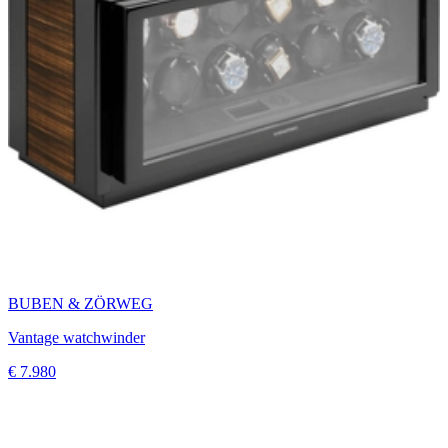
BUBEN & ZÖRWEG
Vantage watchwinder
€ 7.980