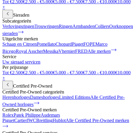
Tot €2.500
€2.500 - €5.000
€5.000 - €7.500
€7.500 - €10.000
€10.000
+
Sieraden
Subcategorieën
Verlovingsringen
Trouwringen
Ringen
Armbanden
Colliers
Oorknoppen
sieraden
Uitgelichte merken
Schaap en Citroen
Pomellato
Chopard
Piaget
FOPE
Marco
Bicego
Royal Asscher
Messika
Vhernier
FRED
Alle merken
Service
Uw sieraad servicen
Per prijsrange
Tot €2.500
€2.500 - €5.000
€5.000 - €7.500
€7.500 - €10.000
€10.000
+
Certified Pre-Owned
Certified Pre-Owned categorieën
Herenhorloges
Dameshorloges
Limited Editions
Alle Certified Pre-
Owned horloges
Certified Pre-Owned merken
Rolex
Patek Philippe
Audemars
Piguet
Cartier
IWC
Breitling
Hublot
Alle Certified Pre-Owned merken
Certified Pre-Owned services