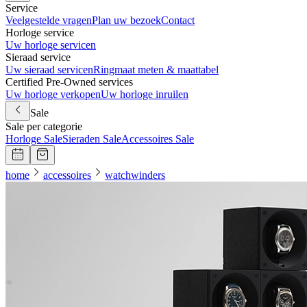
Service
Veelgestelde vragen
Plan uw bezoek
Contact
Horloge service
Uw horloge servicen
Sieraad service
Uw sieraad servicen
Ringmaat meten & maattabel
Certified Pre-Owned services
Uw horloge verkopen
Uw horloge inruilen
Sale
Sale per categorie
Horloge Sale
Sieraden Sale
Accessoires Sale
home
accessoires
watchwinders