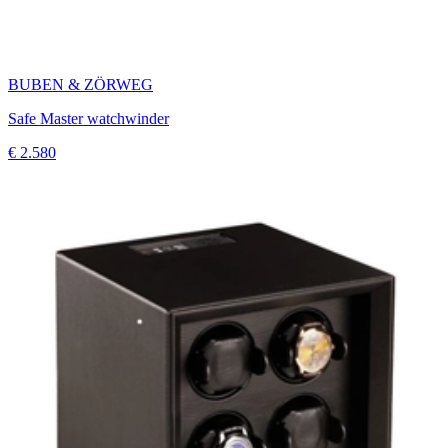
BUBEN & ZÖRWEG
Safe Master watchwinder
€ 2.580