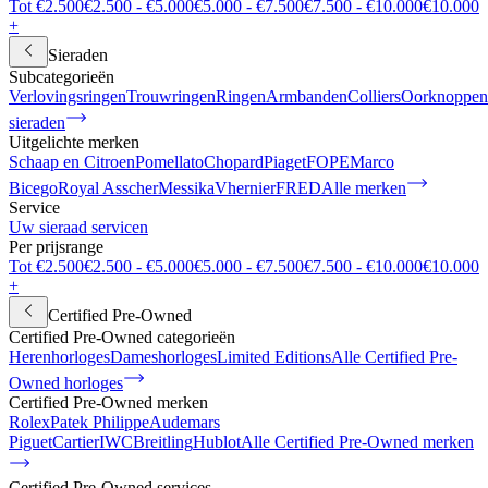
Tot €2.500
€2.500 - €5.000
€5.000 - €7.500
€7.500 - €10.000
€10.000
+
Sieraden
Subcategorieën
Verlovingsringen
Trouwringen
Ringen
Armbanden
Colliers
Oorknoppen
sieraden
Uitgelichte merken
Schaap en Citroen
Pomellato
Chopard
Piaget
FOPE
Marco
Bicego
Royal Asscher
Messika
Vhernier
FRED
Alle merken
Service
Uw sieraad servicen
Per prijsrange
Tot €2.500
€2.500 - €5.000
€5.000 - €7.500
€7.500 - €10.000
€10.000
+
Certified Pre-Owned
Certified Pre-Owned categorieën
Herenhorloges
Dameshorloges
Limited Editions
Alle Certified Pre-
Owned horloges
Certified Pre-Owned merken
Rolex
Patek Philippe
Audemars
Piguet
Cartier
IWC
Breitling
Hublot
Alle Certified Pre-Owned merken
Certified Pre-Owned services