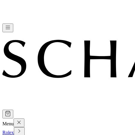
Menu
Rolex