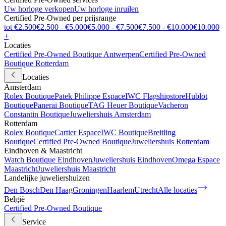
Uw horloge verkopen
Uw horloge inruilen
Certified Pre-Owned per prijsrange
tot €2.500
€2.500 - €5.000
€5.000 - €7.500
€7.500 - €10.000
€10.000
+
Locaties
Certified Pre-Owned Boutique Antwerpen
Certified Pre-Owned
Boutique Rotterdam
Locaties
Amsterdam
Rolex Boutique
Patek Philippe Espace
IWC Flagshipstore
Hublot
Boutique
Panerai Boutique
TAG Heuer Boutique
Vacheron
Constantin Boutique
Juweliershuis Amsterdam
Rotterdam
Rolex Boutique
Cartier Espace
IWC Boutique
Breitling
Boutique
Certified Pre-Owned Boutique
Juweliershuis Rotterdam
Eindhoven & Maastricht
Watch Boutique Eindhoven
Juweliershuis Eindhoven
Omega Espace
Maastricht
Juweliershuis Maastricht
Landelijke juweliershuizen
Den Bosch
Den Haag
Groningen
Haarlem
Utrecht
Alle locaties
België
Certified Pre-Owned Boutique
Service