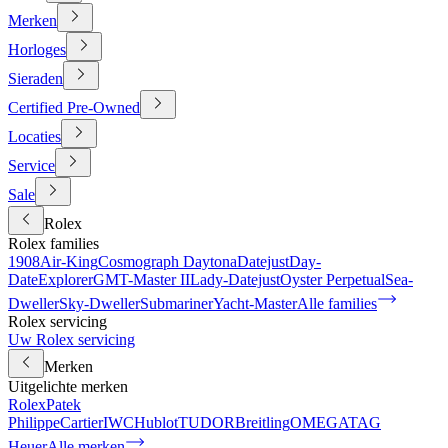
Merken
Horloges
Sieraden
Certified Pre-Owned
Locaties
Service
Sale
Rolex
Rolex families
1908
Air-King
Cosmograph Daytona
Datejust
Day-
Date
Explorer
GMT-Master II
Lady-Datejust
Oyster Perpetual
Sea-
Dweller
Sky-Dweller
Submariner
Yacht-Master
Alle families
Rolex servicing
Uw Rolex servicing
Merken
Uitgelichte merken
Rolex
Patek
Philippe
Cartier
IWC
Hublot
TUDOR
Breitling
OMEGA
TAG
Heuer
Alle merken