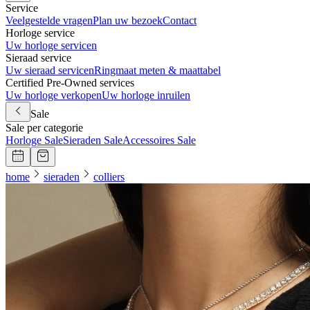
Service
Veelgestelde vragen
Plan uw bezoek
Contact
Horloge service
Uw horloge servicen
Sieraad service
Uw sieraad servicen
Ringmaat meten & maattabel
Certified Pre-Owned services
Uw horloge verkopen
Uw horloge inruilen
Sale
Sale per categorie
Horloge Sale
Sieraden Sale
Accessoires Sale
home
sieraden
colliers