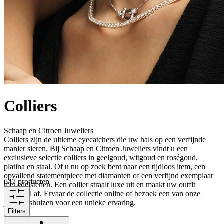
Colliers
Schaap en Citroen Juweliers
Colliers zijn de ultieme eyecatchers die uw hals op een verfijnde
manier sieren. Bij Schaap en Citroen Juweliers vindt u een
exclusieve selectie colliers in geelgoud, witgoud en roségoud,
platina en staal. Of u nu op zoek bent naar een tijdloos item, een
opvallend statementpiece met diamanten of een verfijnd exemplaar
647 producten
met edelstenen. Een collier straalt luxe uit en maakt uw outfit
helemaal af. Ervaar de collectie online of bezoek een van onze
juweliershuizen voor een unieke ervaring.
Filters