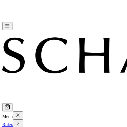
Menu
Rolex