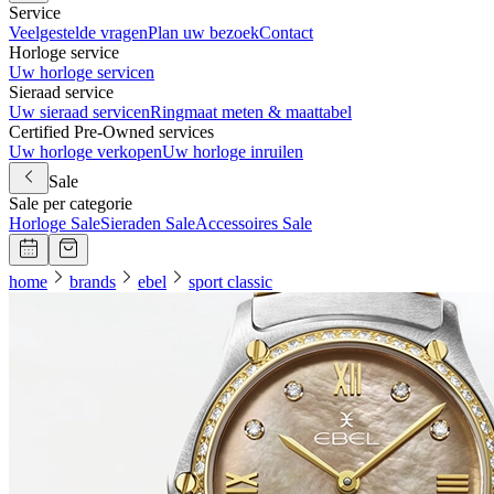
Service
Veelgestelde vragen
Plan uw bezoek
Contact
Horloge service
Uw horloge servicen
Sieraad service
Uw sieraad servicen
Ringmaat meten & maattabel
Certified Pre-Owned services
Uw horloge verkopen
Uw horloge inruilen
Sale
Sale per categorie
Horloge Sale
Sieraden Sale
Accessoires Sale
home
brands
ebel
sport classic