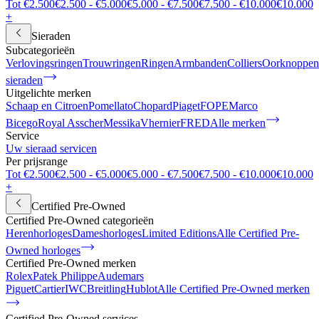
Tot €2.500
€2.500 - €5.000
€5.000 - €7.500
€7.500 - €10.000
€10.000
+
Sieraden
Subcategorieën
Verlovingsringen
Trouwringen
Ringen
Armbanden
Colliers
Oorknoppen
sieraden
Uitgelichte merken
Schaap en Citroen
Pomellato
Chopard
Piaget
FOPE
Marco
Bicego
Royal Asscher
Messika
Vhernier
FRED
Alle merken
Service
Uw sieraad servicen
Per prijsrange
Tot €2.500
€2.500 - €5.000
€5.000 - €7.500
€7.500 - €10.000
€10.000
+
Certified Pre-Owned
Certified Pre-Owned categorieën
Herenhorloges
Dameshorloges
Limited Editions
Alle Certified Pre-
Owned horloges
Certified Pre-Owned merken
Rolex
Patek Philippe
Audemars
Piguet
Cartier
IWC
Breitling
Hublot
Alle Certified Pre-Owned merken
Certified Pre-Owned services