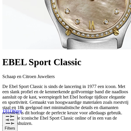
EBEL Sport Classic
Schaap en Citroen Juweliers
De Ebel Sport Classic is sinds de lancering in 1977 een icoon. Met
een slank profiel en de kenmerkende golfvormige band die naadloos
aansluit op de kast, weerspiegelt het Ebel horloge tijdloze elegantie
en sportiviteit. Gemaakt van hoogwaardige materialen zoals roestvrij
staal en 18k geelgoud met minimalistische details en diamanten
1911
Wave
accenten, is dit horloge de perfecte keuze voor alledaags gebruik.
Ervaar de iconische Ebel Sport Classic online of in een van de
juweliershuizen.
Filters