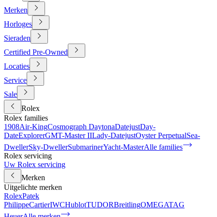
Merken
Horloges
Sieraden
Certified Pre-Owned
Locaties
Service
Sale
Rolex
Rolex families
1908
Air-King
Cosmograph Daytona
Datejust
Day-
Date
Explorer
GMT-Master II
Lady-Datejust
Oyster Perpetual
Sea-
Dweller
Sky-Dweller
Submariner
Yacht-Master
Alle families
Rolex servicing
Uw Rolex servicing
Merken
Uitgelichte merken
Rolex
Patek
Philippe
Cartier
IWC
Hublot
TUDOR
Breitling
OMEGA
TAG
Heuer
Alle merken