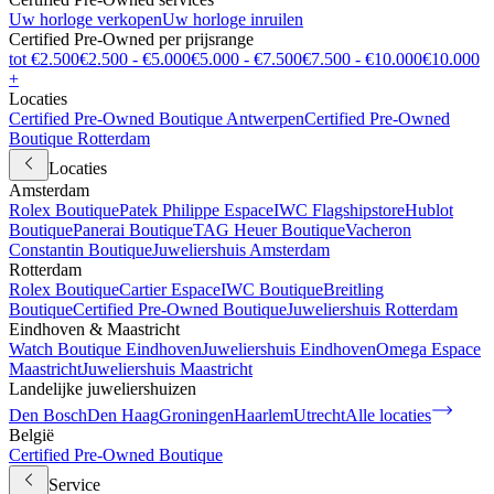
Uw horloge verkopen
Uw horloge inruilen
Certified Pre-Owned per prijsrange
tot €2.500
€2.500 - €5.000
€5.000 - €7.500
€7.500 - €10.000
€10.000
+
Locaties
Certified Pre-Owned Boutique Antwerpen
Certified Pre-Owned
Boutique Rotterdam
Locaties
Amsterdam
Rolex Boutique
Patek Philippe Espace
IWC Flagshipstore
Hublot
Boutique
Panerai Boutique
TAG Heuer Boutique
Vacheron
Constantin Boutique
Juweliershuis Amsterdam
Rotterdam
Rolex Boutique
Cartier Espace
IWC Boutique
Breitling
Boutique
Certified Pre-Owned Boutique
Juweliershuis Rotterdam
Eindhoven & Maastricht
Watch Boutique Eindhoven
Juweliershuis Eindhoven
Omega Espace
Maastricht
Juweliershuis Maastricht
Landelijke juweliershuizen
Den Bosch
Den Haag
Groningen
Haarlem
Utrecht
Alle locaties
België
Certified Pre-Owned Boutique
Service