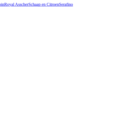
oin
Royal Asscher
Schaap en Citroen
Serafino