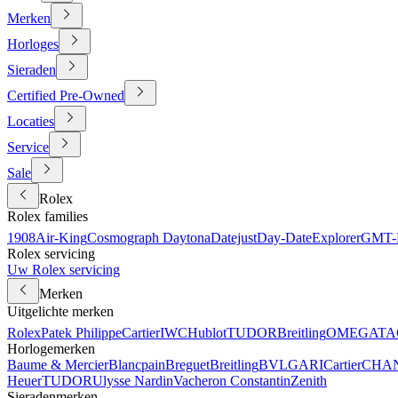
Merken
Horloges
Sieraden
Certified Pre-Owned
Locaties
Service
Sale
Rolex
Rolex families
1908
Air-King
Cosmograph Daytona
Datejust
Day-Date
Explorer
GMT-M
Rolex servicing
Uw Rolex servicing
Merken
Uitgelichte merken
Rolex
Patek Philippe
Cartier
IWC
Hublot
TUDOR
Breitling
OMEGA
TA
Horlogemerken
Baume & Mercier
Blancpain
Breguet
Breitling
BVLGARI
Cartier
CHA
Heuer
TUDOR
Ulysse Nardin
Vacheron Constantin
Zenith
Sieradenmerken