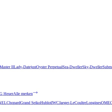
aster II
Lady-Datejust
Oyster Perpetual
Sea-Dweller
Sky-Dweller
Subma
G Heuer
Alle merken
NEL
Chopard
Grand Seiko
Hublot
IWC
Jaeger-LeCoultre
Longines
OME