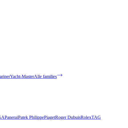
riner
Yacht-Master
Alle families
GA
Panerai
Patek Philippe
Piaget
Roger Dubuis
Rolex
TAG