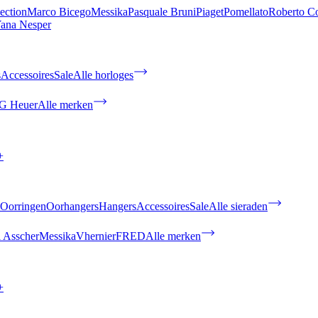
ection
Marco Bicego
Messika
Pasquale Bruni
Piaget
Pomellato
Roberto C
ana Nesper
s
Accessoires
Sale
Alle horloges
G Heuer
Alle merken
+
Oorringen
Oorhangers
Hangers
Accessoires
Sale
Alle sieraden
 Asscher
Messika
Vhernier
FRED
Alle merken
+