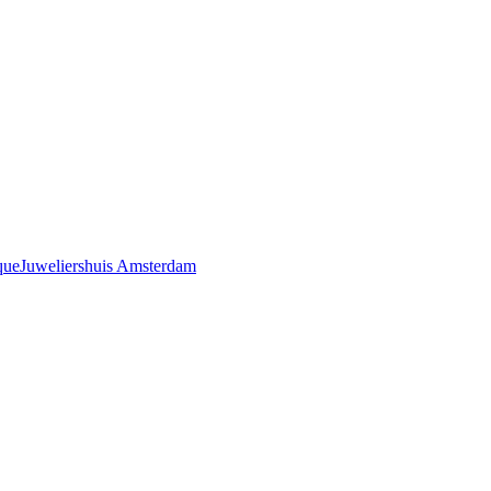
que
Juweliershuis Amsterdam