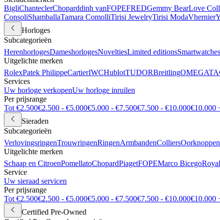
Bigli
Chantecler
Chopard
dinh van
FOPE
FRED
Gemmy Bear
Love Coll
Consoli
Shamballa
Tamara Comolli
Tirisi Jewelry
Tirisi Moda
Vhernier
Y
Horloges
Subcategorieën
Herenhorloges
Dameshorloges
Novelties
Limited editions
Smartwatche
Uitgelichte merken
Rolex
Patek Philippe
Cartier
IWC
Hublot
TUDOR
Breitling
OMEGA
TA
Services
Uw horloge verkopen
Uw horloge inruilen
Per prijsrange
Tot €2.500
€2.500 - €5.000
€5.000 - €7.500
€7.500 - €10.000
€10.000 
Sieraden
Subcategorieën
Verlovingsringen
Trouwringen
Ringen
Armbanden
Colliers
Oorknoppen
Uitgelichte merken
Schaap en Citroen
Pomellato
Chopard
Piaget
FOPE
Marco Bicego
Royal
Service
Uw sieraad servicen
Per prijsrange
Tot €2.500
€2.500 - €5.000
€5.000 - €7.500
€7.500 - €10.000
€10.000 
Certified Pre-Owned