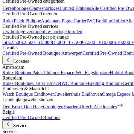
Certified Pre-Owned categorieën
Herenhorloges
Dameshorloges
Limited Editions
Alle Certified Pre-Ow
Certified Pre-Owned merken
Rolex
Patek Philippe
Audemars Piguet
Cartier
IWC
Breitling
Hublot
Alle
Certified Pre-Owned services
Uw horloge verkopen
Uw horloge inruilen
Certified Pre-Owned per prijsrange
tot €2.500
€2.500 - €5.000
€5.000 - €7.500
€7.500 - €10.000
€10.000 +
Locaties
Certified Pre-Owned Boutique Antwerpen
Certified Pre-Owned Bout
Locaties
Amsterdam
Rolex Boutique
Patek Philippe Espace
IWC Flagshipstore
Hublot Bout
Rotterdam
Rolex Boutique
Cartier Espace
IWC Boutique
Breitling Boutique
Certi
Eindhoven & Maastricht
Watch Boutique Eindhoven
Juweliershuis Eindhoven
Omega Espace M
Landelijke juweliershuizen
Den Bosch
Den Haag
Groningen
Haarlem
Utrecht
Alle locaties
België
Certified Pre-Owned Boutique
Service
Service