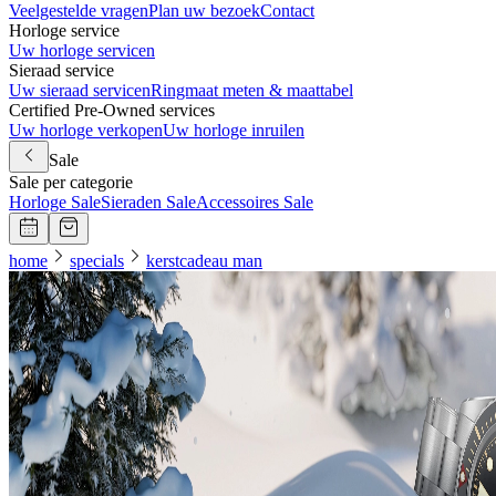
Veelgestelde vragen
Plan uw bezoek
Contact
Horloge service
Uw horloge servicen
Sieraad service
Uw sieraad servicen
Ringmaat meten & maattabel
Certified Pre-Owned services
Uw horloge verkopen
Uw horloge inruilen
Sale
Sale per categorie
Horloge Sale
Sieraden Sale
Accessoires Sale
home
specials
kerstcadeau man