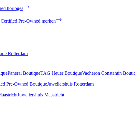
ned horloges
 Certified Pre-Owned merken
ique Rotterdam
ique
Panerai Boutique
TAG Heuer Boutique
Vacheron Constantin Bouti
fied Pre-Owned Boutique
Juweliershuis Rotterdam
aastricht
Juweliershuis Maastricht