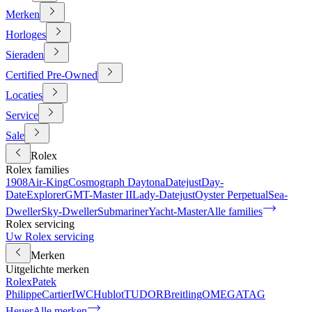
Merken
Horloges
Sieraden
Certified Pre-Owned
Locaties
Service
Sale
Rolex
Rolex families
1908
Air-King
Cosmograph Daytona
Datejust
Day-
Date
Explorer
GMT-Master II
Lady-Datejust
Oyster Perpetual
Sea-
Dweller
Sky-Dweller
Submariner
Yacht-Master
Alle families
Rolex servicing
Uw Rolex servicing
Merken
Uitgelichte merken
Rolex
Patek
Philippe
Cartier
IWC
Hublot
TUDOR
Breitling
OMEGA
TAG
Heuer
Alle merken