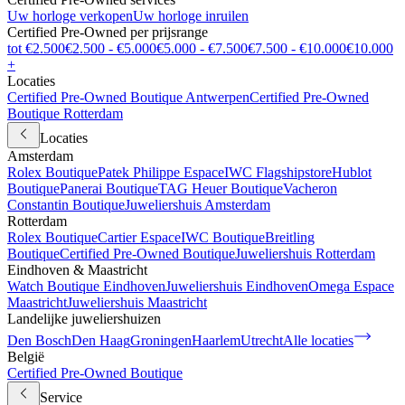
Uw horloge verkopen
Uw horloge inruilen
Certified Pre-Owned per prijsrange
tot €2.500
€2.500 - €5.000
€5.000 - €7.500
€7.500 - €10.000
€10.000
+
Locaties
Certified Pre-Owned Boutique Antwerpen
Certified Pre-Owned
Boutique Rotterdam
Locaties
Amsterdam
Rolex Boutique
Patek Philippe Espace
IWC Flagshipstore
Hublot
Boutique
Panerai Boutique
TAG Heuer Boutique
Vacheron
Constantin Boutique
Juweliershuis Amsterdam
Rotterdam
Rolex Boutique
Cartier Espace
IWC Boutique
Breitling
Boutique
Certified Pre-Owned Boutique
Juweliershuis Rotterdam
Eindhoven & Maastricht
Watch Boutique Eindhoven
Juweliershuis Eindhoven
Omega Espace
Maastricht
Juweliershuis Maastricht
Landelijke juweliershuizen
Den Bosch
Den Haag
Groningen
Haarlem
Utrecht
Alle locaties
België
Certified Pre-Owned Boutique
Service