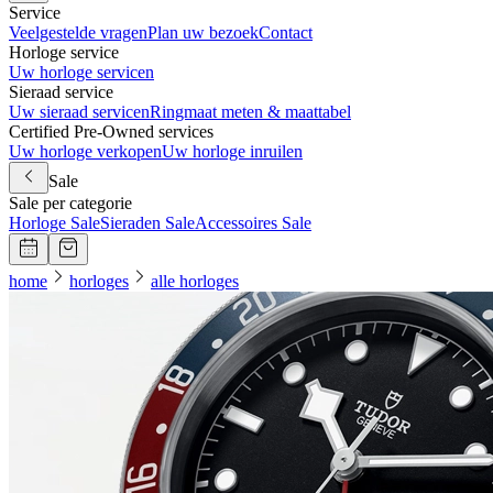
Service
Veelgestelde vragen
Plan uw bezoek
Contact
Horloge service
Uw horloge servicen
Sieraad service
Uw sieraad servicen
Ringmaat meten & maattabel
Certified Pre-Owned services
Uw horloge verkopen
Uw horloge inruilen
Sale
Sale per categorie
Horloge Sale
Sieraden Sale
Accessoires Sale
home
horloges
alle horloges