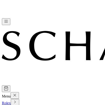
Menu
Rolex