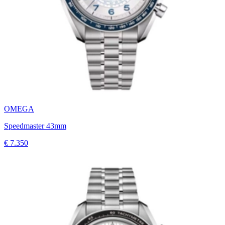
OMEGA
Speedmaster 43mm
€ 7.350