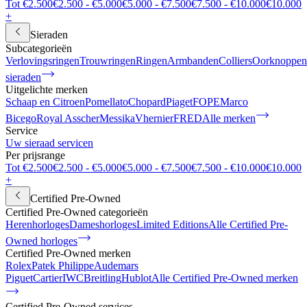
Tot €2.500
€2.500 - €5.000
€5.000 - €7.500
€7.500 - €10.000
€10.000
+
Sieraden
Subcategorieën
Verlovingsringen
Trouwringen
Ringen
Armbanden
Colliers
Oorknoppen
sieraden
Uitgelichte merken
Schaap en Citroen
Pomellato
Chopard
Piaget
FOPE
Marco
Bicego
Royal Asscher
Messika
Vhernier
FRED
Alle merken
Service
Uw sieraad servicen
Per prijsrange
Tot €2.500
€2.500 - €5.000
€5.000 - €7.500
€7.500 - €10.000
€10.000
+
Certified Pre-Owned
Certified Pre-Owned categorieën
Herenhorloges
Dameshorloges
Limited Editions
Alle Certified Pre-
Owned horloges
Certified Pre-Owned merken
Rolex
Patek Philippe
Audemars
Piguet
Cartier
IWC
Breitling
Hublot
Alle Certified Pre-Owned merken
Certified Pre-Owned services