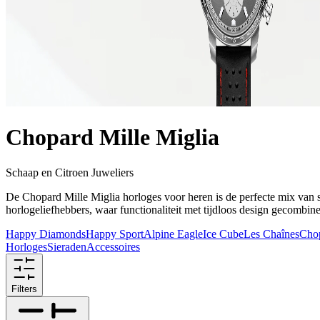
Chopard Mille Miglia
Schaap en Citroen Juweliers
De Chopard Mille Miglia horloges voor heren is de perfecte mix van sp
horlogeliefhebbers, waar functionaliteit met tijdloos design gecombi
Happy Diamonds
Happy Sport
Alpine Eagle
Ice Cube
Les Chaînes
Cho
Horloges
Sieraden
Accessoires
Filters