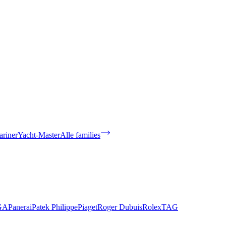
riner
Yacht-Master
Alle families
GA
Panerai
Patek Philippe
Piaget
Roger Dubuis
Rolex
TAG