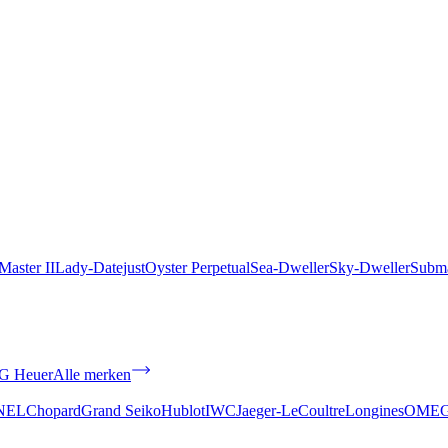
aster II
Lady-Datejust
Oyster Perpetual
Sea-Dweller
Sky-Dweller
Subma
G Heuer
Alle merken
NEL
Chopard
Grand Seiko
Hublot
IWC
Jaeger-LeCoultre
Longines
OME