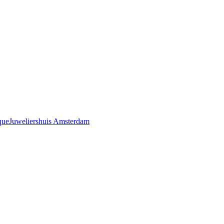
que
Juweliershuis Amsterdam