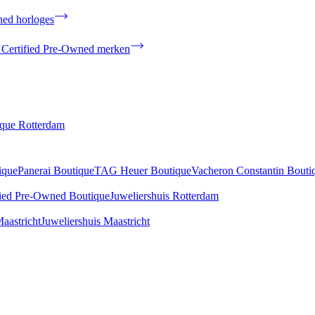
ned horloges
 Certified Pre-Owned merken
ique Rotterdam
ique
Panerai Boutique
TAG Heuer Boutique
Vacheron Constantin Bouti
fied Pre-Owned Boutique
Juweliershuis Rotterdam
aastricht
Juweliershuis Maastricht