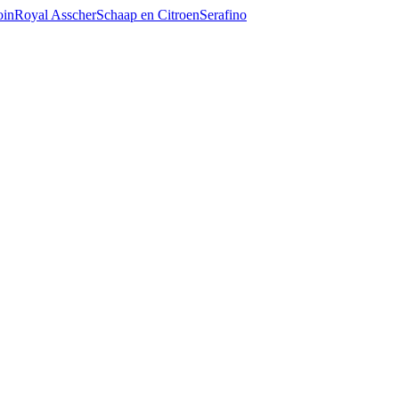
oin
Royal Asscher
Schaap en Citroen
Serafino