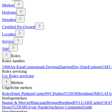
Merken
Horloges
Sieraden
Certified Pre-Owned
Locaties
Service
Sale
Rolex
Rolex families
1908
Air-King
Cosmograph Daytona
Datejust
Day-Date
Explorer
GMT-M
Rolex servicing
Uw Rolex servicing
Merken
Uitgelichte merken
Rolex
Patek Philippe
Cartier
IWC
Hublot
TUDOR
Breitling
OMEGA
TA
Horlogemerken
Baume & Mercier
Blancpain
Breguet
Breitling
BVLGARI
Cartier
CHA
Heuer
TUDOR
Ulysse Nardin
Vacheron Constantin
Zenith
Sieradenmerken