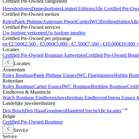
Certified Pre-Owned categorieën
Herenhorloges
Dameshorloges
Limited Editions
Alle Certified Pre-Ow
Certified Pre-Owned merken
Rolex
Patek Philippe
Audemars Piguet
Cartier
IWC
Breitling
Hublot
Alle
Certified Pre-Owned services
Uw horloge verkopen
Uw horloge inruilen
Certified Pre-Owned per prijsrange
tot €2.500
€2.500 - €5.000
€5.000 - €7.500
€7.500 - €10.000
€10.000 +
Locaties
Certified Pre-Owned Boutique Antwerpen
Certified Pre-Owned Bout
Locaties
Amsterdam
Rolex Boutique
Patek Philippe Espace
IWC Flagshipstore
Hublot Bout
Rotterdam
Rolex Boutique
Cartier Espace
IWC Boutique
Breitling Boutique
Certi
Eindhoven & Maastricht
Watch Boutique Eindhoven
Juweliershuis Eindhoven
Omega Espace M
Landelijke juweliershuizen
Den Bosch
Den Haag
Groningen
Haarlem
Utrecht
Alle locaties
België
Certified Pre-Owned Boutique
Service
Service