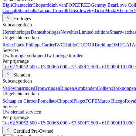
Bigli
Chantecler
Chopard
dinh van
FOPE
FRED
Gemmy Bear
Love Coll
Consoli
Shamballa
Tamara Comolli
Tirisi Jewelry
Tirisi Moda
Vhernier
Y
Horloges
Subcategorieën
Herenhorloges
Dameshorloges
Novelties
Limited editions
Smartwatche
Uitgelichte merken
Rolex
Patek Philippe
Cartier
IWC
Hublot
TUDOR
Breitling
OMEGA
TA
Services
Uw horloge verkopen
Uw horloge inruilen
Per prijsrange
Tot €2.500
€2.500 - €5.000
€5.000 - €7.500
€7.500 - €10.000
€10.000 
Sieraden
Subcategorieën
Verlovingsringen
Trouwringen
Ringen
Armbanden
Colliers
Oorknoppen
Uitgelichte merken
Schaap en Citroen
Pomellato
Chopard
Piaget
FOPE
Marco Bicego
Royal
Service
Uw sieraad servicen
Per prijsrange
Tot €2.500
€2.500 - €5.000
€5.000 - €7.500
€7.500 - €10.000
€10.000 
Certified Pre-Owned