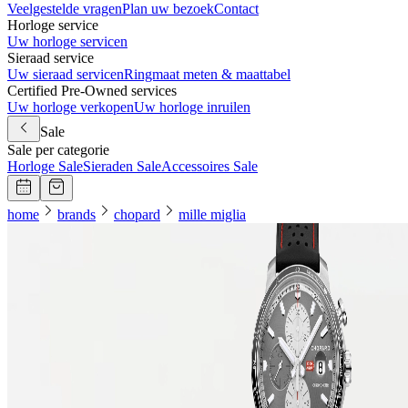
Veelgestelde vragen
Plan uw bezoek
Contact
Horloge service
Uw horloge servicen
Sieraad service
Uw sieraad servicen
Ringmaat meten & maattabel
Certified Pre-Owned services
Uw horloge verkopen
Uw horloge inruilen
Sale
Sale per categorie
Horloge Sale
Sieraden Sale
Accessoires Sale
home
brands
chopard
mille miglia