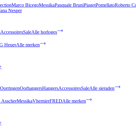
ection
Marco Bicego
Messika
Pasquale Bruni
Piaget
Pomellato
Roberto C
ana Nesper
s
Accessoires
Sale
Alle horloges
G Heuer
Alle merken
+
Oorringen
Oorhangers
Hangers
Accessoires
Sale
Alle sieraden
 Asscher
Messika
Vhernier
FRED
Alle merken
+